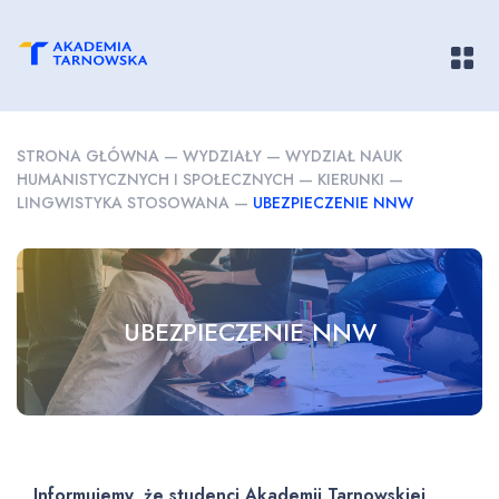
Pokaż/
STRONA GŁÓWNA
—
WYDZIAŁY
—
WYDZIAŁ NAUK
HUMANISTYCZNYCH I SPOŁECZNYCH
—
KIERUNKI
—
LINGWISTYKA STOSOWANA
—
UBEZPIECZENIE NNW
UBEZPIECZENIE NNW
Informujemy, że studenci Akademii Tarnowskiej