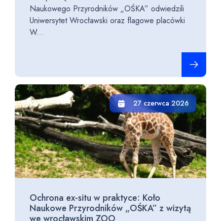
Naukowego Przyrodników „OŚKA” odwiedzili
Uniwersytet Wrocławski oraz flagowe placówki
W...
Czytaj cało
27 czerwca 2026
Ochrona ex-situ w praktyce: Koło
Naukowe Przyrodników „OŚKA” z wizytą
we wrocławskim ZOO