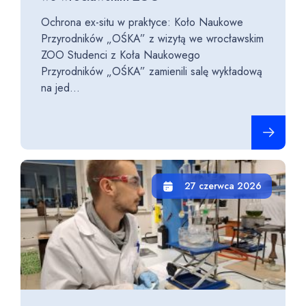
Ochrona ex-situ w praktyce: Koło Naukowe
Przyrodników „OŚKA” z wizytą we wrocławskim
ZOO Studenci z Koła Naukowego
Przyrodników „OŚKA” zamienili salę wykładową
na jed...
Czytaj cało
27 czerwca 2026