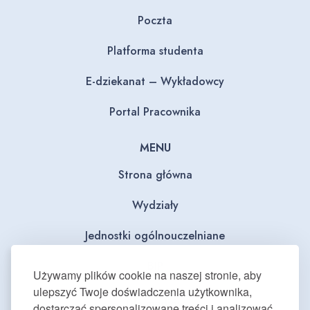
Poczta
Platforma studenta
E-dziekanat – Wykładowcy
Portal Pracownika
MENU
Strona główna
Wydziały
Jednostki ogólnouczelniane
BIP
Używamy plików cookie na naszej stronie, aby
ulepszyć Twoje doświadczenia użytkownika,
Dla mediów
dostarczać spersonalizowane treści i analizować