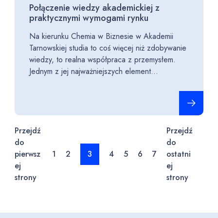
Połączenie wiedzy akademickiej z
praktycznymi wymogami rynku
Na kierunku Chemia w Biznesie w Akademii
Tarnowskiej studia to coś więcej niż zdobywanie
wiedzy, to realna współpraca z przemysłem.
Jednym z jej najważniejszych element...
Czytaj cało
Przejdź
Przejdź
do
do
pierwsz
1
2
3
4
5
6
7
ostatni
ej
ej
strony
strony