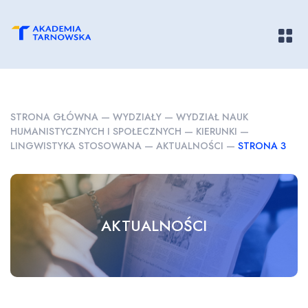
Pokaż/
STRONA GŁÓWNA
—
WYDZIAŁY
—
WYDZIAŁ NAUK
HUMANISTYCZNYCH I SPOŁECZNYCH
—
KIERUNKI
—
LINGWISTYKA STOSOWANA
—
AKTUALNOŚCI
—
STRONA 3
AKTUALNOŚCI