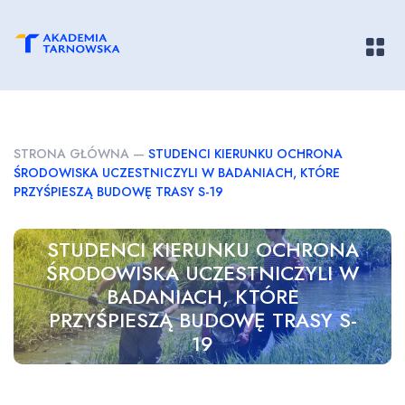
Pokaż/
STRONA GŁÓWNA
—
STUDENCI KIERUNKU OCHRONA
ŚRODOWISKA UCZESTNICZYLI W BADANIACH, KTÓRE
PRZYŚPIESZĄ BUDOWĘ TRASY S-19
STUDENCI KIERUNKU OCHRONA
ŚRODOWISKA UCZESTNICZYLI W
BADANIACH, KTÓRE
PRZYŚPIESZĄ BUDOWĘ TRASY S-
19