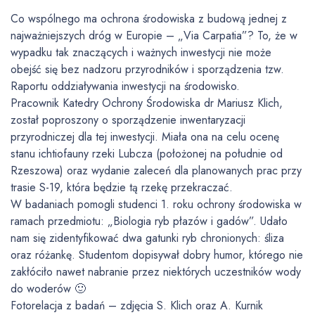
Co wspólnego ma ochrona środowiska z budową jednej z
najważniejszych dróg w Europie – „Via Carpatia”? To, że w
wypadku tak znaczących i ważnych inwestycji nie może
obejść się bez nadzoru przyrodników i sporządzenia tzw.
Raportu oddziaływania inwestycji na środowisko.
Pracownik Katedry Ochrony Środowiska dr Mariusz Klich,
został poproszony o sporządzenie inwentaryzacji
przyrodniczej dla tej inwestycji. Miała ona na celu ocenę
stanu ichtiofauny rzeki Lubcza (położonej na południe od
Rzeszowa) oraz wydanie zaleceń dla planowanych prac przy
trasie S-19, która będzie tą rzekę przekraczać.
W badaniach pomogli studenci 1. roku ochrony środowiska w
ramach przedmiotu: „Biologia ryb płazów i gadów”. Udało
nam się zidentyfikować dwa gatunki ryb chronionych: śliza
oraz różankę. Studentom dopisywał dobry humor, którego nie
zakłóciło nawet nabranie przez niektórych uczestników wody
do woderów 🙂
Fotorelacja z badań – zdjęcia S. Klich oraz A. Kurnik