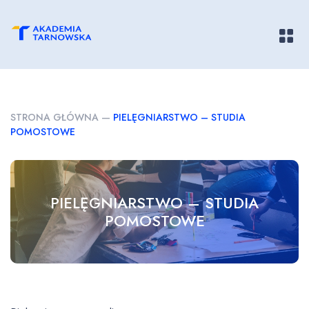
Pokaż/
STRONA GŁÓWNA
—
PIELĘGNIARSTWO – STUDIA
POMOSTOWE
PIELĘGNIARSTWO – STUDIA
POMOSTOWE