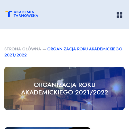
Pokaż/
STRONA GŁÓWNA
—
ORGANIZACJA ROKU AKADEMICKIEGO
2021/2022
ORGANIZACJA ROKU
AKADEMICKIEGO 2021/2022