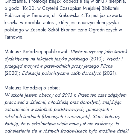
Ginczanka. Promocja książki odbędzie się w dniu 7 sierpnia,
o godz. 18:00, w Czytelni Czasopism Miejskiej Biblioteki
Publicznej w Tarnowie, ul. Krakowska 4.To jest już czwarta
książka w dorobku autora, który jest nauczycielem języka
polskiego w Zespole Szkół Ekonomiczno-Ogrodniczych w
Tarnowie.
Mateusz Kołodziej opublikował:
Utwór muzyczny jako środek
dydaktyczny na lekcjach języka polskiego
(2010);
Wybór i
przegląd motywów przewodnich prozy Jerzego Pilcha
(2020);
Edukacja polonistyczna osób dorosłych
(2021).
Mateusz Kołodziej o sobie:
W szkole jestem obecny od 2013 r. Przez ten czas zdążyłem
pracować z dziećmi, młodzieżą oraz dorosłymi, znajdując
zatrudnienie w szkołach podstawowych, gimnazjach i
szkołach średnich (dziennych i zaocznych). Starsi koledzy
żartują, że w szkolnictwie wiele mnie już nie zaskoczy. To
odnalezienie się w różnych środowiskach było możliwe dzięki