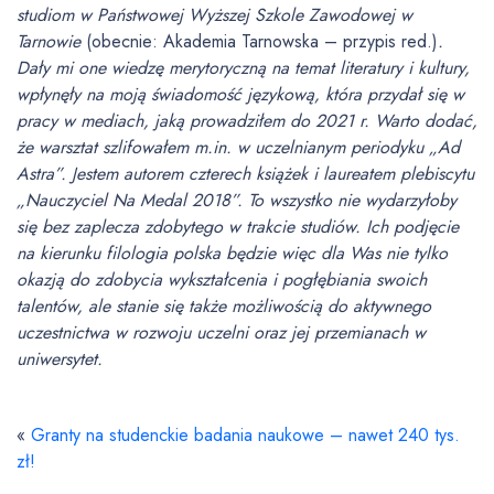
studiom w Państwowej Wyższej Szkole Zawodowej w
Tarnowie
(obecnie: Akademia Tarnowska – przypis red.)
.
Dały mi one wiedzę merytoryczną na temat literatury i kultury,
wpłynęły na moją świadomość językową, która przydał się w
pracy w mediach, jaką prowadziłem do 2021 r. Warto dodać,
że warsztat szlifowałem m.in. w uczelnianym periodyku „Ad
Astra”. Jestem autorem czterech książek i laureatem plebiscytu
„Nauczyciel Na Medal 2018”. To wszystko nie wydarzyłoby
się bez zaplecza zdobytego w trakcie studiów. Ich podjęcie
na kierunku filologia polska będzie więc dla Was nie tylko
okazją do zdobycia wykształcenia i pogłębiania swoich
talentów, ale stanie się także możliwością do aktywnego
uczestnictwa w rozwoju uczelni oraz jej przemianach w
uniwersytet.
«
Granty na studenckie badania naukowe – nawet 240 tys.
zł!