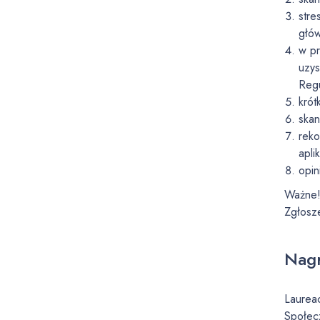
stre
głów
w pr
uzys
Regu
krót
skan
reko
apli
opin
Ważne
Zgłosze
Nag
Laurea
Społec