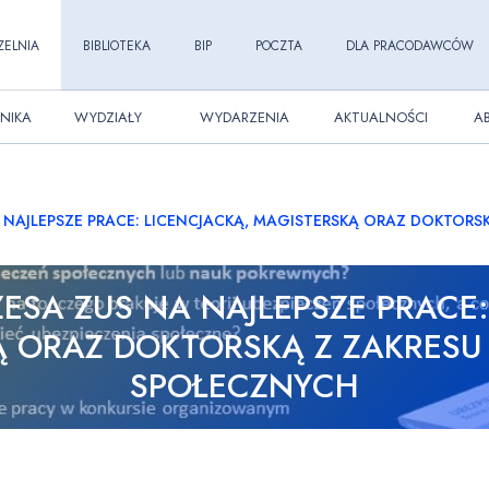
ZELNIA
BIBLIOTEKA
BIP
POCZTA
DLA PRACODAWCÓW
NIKA
WYDZIAŁY
WYDARZENIA
AKTUALNOŚCI
A
 NAJLEPSZE PRACE: LICENCJACKĄ, MAGISTERSKĄ ORAZ DOKTORS
ESA ZUS NA NAJLEPSZE PRACE:
 ORAZ DOKTORSKĄ Z ZAKRESU
SPOŁECZNYCH