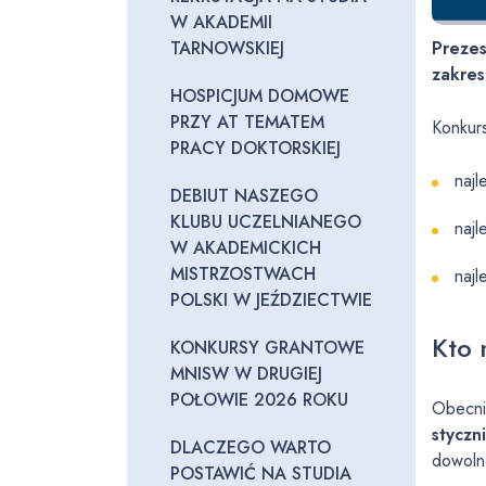
W AKADEMII
TARNOWSKIEJ
Prezes
zakres
HOSPICJUM DOMOWE
PRZY AT TEMATEM
Konkurs
PRACY DOKTORSKIEJ
najl
DEBIUT NASZEGO
KLUBU UCZELNIANEGO
najl
W AKADEMICKICH
MISTRZOSTWACH
najl
POLSKI W JEŹDZIECTWIE
Kto 
KONKURSY GRANTOWE
MNISW W DRUGIEJ
POŁOWIE 2026 ROKU
Obecni
styczn
DLACZEGO WARTO
dowolne
POSTAWIĆ NA STUDIA