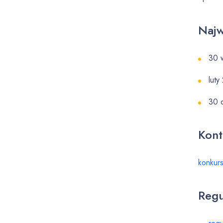
Najw
30 w
luty
30 
Kont
konkur
Regu