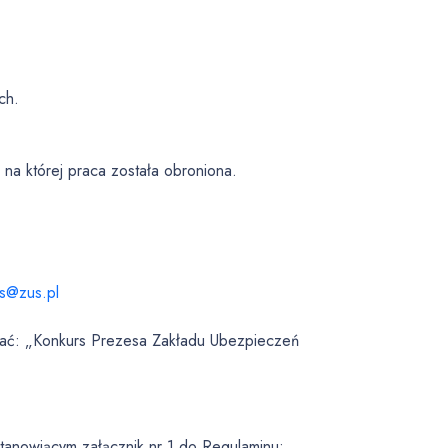
ch.
 na której praca została obroniona.
s@zus.pl
isać: „Konkurs Prezesa Zakładu Ubezpieczeń
anowiącym załącznik nr 1 do Regulaminu;