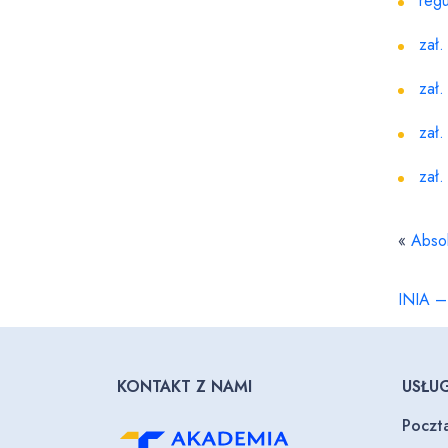
regu
zał.
zał.
zał.
zał
«
Absol
INIA –
KONTAKT Z NAMI
USŁUG
Poczt