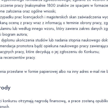
szczenie pracy (maksymalnie 1800 znaków ze spacjami w formacie 
ne założenia oraz ogólne wnioski;
zypadku prac licencjackich i magisterskich skan zaświadczenia 
kaną ocenę z pracy wraz z informacją o terminie obrony pracy, 
laminu lub według innego wzoru, który zawiera zakres danych z
ki biogram autora;
 dyplomu ukończenia studiów lub nadania stopnia naukowego dok
mendacja promotora bądź opiekuna naukowego pracy zawierająca
kacyjnych pracy, które decydują o jej zgłoszeniu do Konkursu;
ia recenzentów pracy.
!
nia przesłane w formie papierowej albo na inny adres e-mail nie
rody
ci konkursu otrzymają nagrodę finansową, a prace zostaną opubl
znych.