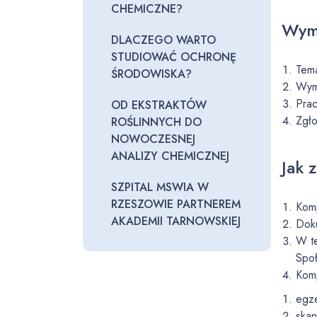
CHEMICZNE?
Wyma
DLACZEGO WARTO
STUDIOWAĆ OCHRONĘ
Tema
ŚRODOWISKA?
Wyma
Prac
OD EKSTRAKTÓW
Zgło
ROŚLINNYCH DO
NOWOCZESNEJ
ANALIZY CHEMICZNEJ
Jak 
SZPITAL MSWIA W
RZESZOWIE PARTNEREM
Komp
AKADEMII TARNOWSKIEJ
Dok
W te
Społ
Komp
egze
skan