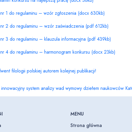
lamin konkursu na najlepszą pracę (docx 38kb)
 nr 1 do regulaminu – wzór zgłoszenia (docx 630kb)
 nr 2 do regulaminu – wzór zaświadczenia (pdf 612kb)
 nr 3 do regulaminu – klauzula informacyjna (pdf 439kb)
. nr 4 do regulaminu – harmonogram konkursu (docx 23kb)
went filologii polskiej autorem kolejnej publikacji!
 innowacyjny system analizy wad wymowy dziełem naukowców Kated
I
MENU
a
Strona główna