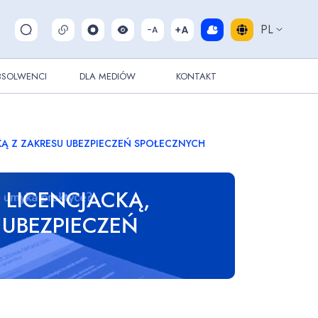
PL
Pokaż/ukryj wyszukiwarkę
BSOLWENCI
DLA MEDIÓW
KONTAKT
KĄ Z ZAKRESU UBEZPIECZEŃ SPOŁECZNYCH
 LICENCJACKĄ,
 UBEZPIECZEŃ