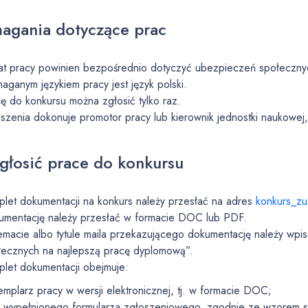
gania dotyczące prac
t pracy powinien bezpośrednio dotyczyć ubezpieczeń społeczny
ganym językiem pracy jest język polski.
ę do konkursu można zgłosić tylko raz.
szenia dokonuje promotor pracy lub kierownik jednostki naukowej,
zgłosić prace do konkursu
let dokumentacji na konkurs należy przesłać na adres
konkurs_zu
umentację należy przesłać w formacie DOC lub PDF.
macie albo tytule maila przekazującego dokumentację należy wp
ecznych na najlepszą pracę dyplomową”.
let dokumentacji obejmuje:
mplarz pracy w wersji elektronicznej, tj. w formacie DOC;
 wypełnionego formularza zgłoszeniowego, zgodnie ze wzorem st