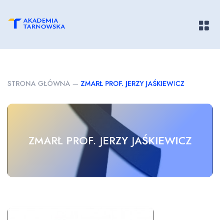
Pokaż/
STRONA GŁÓWNA
—
ZMARŁ PROF. JERZY JAŚKIEWICZ
ZMARŁ PROF. JERZY JAŚKIEWICZ