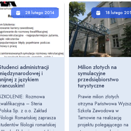
28 lutego 2014
18 lutego 20
Studenci administracji
Milion złotych na
międzynarodowej i
symulacyjne
unijnej z językiem
przedsiębiorstwo
francuskim!
turystyczne
SZKOLENIE: Rozmowa
Prawie milion złotych
kwalifikacyjna – Steria
otrzyma Państwowa Wyżs
Polska Sp. z o.o. Zakład
Szkoła Zawodowa w
Filologii Romańskiej zaprasza
Tarnowie na realizację
studentów filologii romańskiej
projektu polegającego na