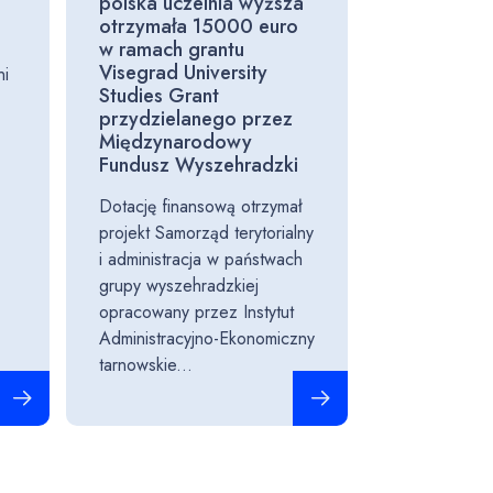
polska uczelnia wyższa
otrzymała 15000 euro
w ramach grantu
Visegrad University
ni
Studies Grant
przydzielanego przez
Międzynarodowy
Fundusz Wyszehradzki
Dotację finansową otrzymał
projekt Samorząd terytorialny
i administracja w państwach
grupy wyszehradzkiej
opracowany przez Instytut
Administracyjno-Ekonomiczny
tarnowskie...
Czytaj całość
Czytaj całość