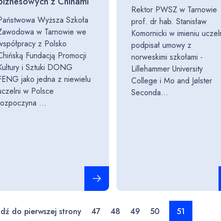
biznesowych z Chinami
Rektor PWSZ w Tarnowie
Państwowa Wyższa Szkoła
prof. dr hab. Stanisław
Zawodowa w Tarnowie we
Komornicki w imieniu uczel
współpracy z Polsko
podpisał umowy z
Chińską Fundacją Promocji
norweskimi szkołami -
Kultury i Sztuki DONG
Lillehammer University
FENG jako jedna z niewielu
College i Mo and Jølster
uczelni w Polsce
Seconda...
rozpoczyna ...
Czytaj całość
jdź do pierwszej strony
47
48
49
50
51