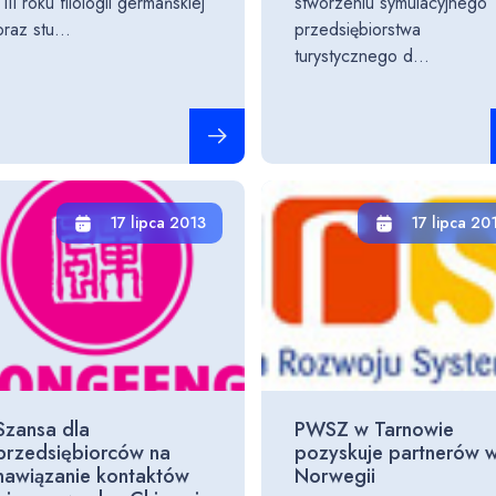
i III roku filologii germańskiej
stworzeniu symulacyjnego
oraz stu...
przedsiębiorstwa
turystycznego d...
Czytaj całość
17 lipca 2013
17 lipca 20
Szansa dla
PWSZ w Tarnowie
przedsiębiorców na
pozyskuje partnerów 
nawiązanie kontaktów
Norwegii