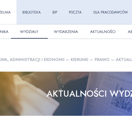
ZELNIA
BIBLIOTEKA
BIP
POCZTA
DLA PRACODAWCÓW
NIKA
WYDZIAŁY
WYDARZENIA
AKTUALNOŚCI
A
WA, ADMINISTRACJI I EKONOMII
—
KIERUNKI
—
PRAWO
—
AKTUAL
AKTUALNOŚCI WYD