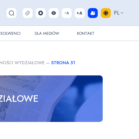
PL
Pokaż/ukryj wyszukiwarkę
BSOLWENCI
DLA MEDIÓW
KONTAKT
NOŚCI WYDZIAŁOWE
—
STRONA 51
ZIAŁOWE