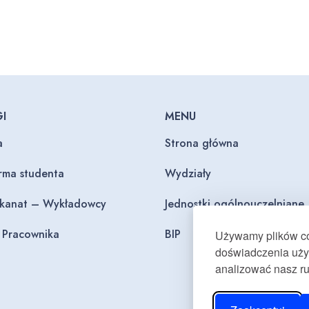
I
MENU
a
Strona główna
orma studenta
Wydziały
ekanat – Wykładowcy
Jednostki ogólnouczelniane
l Pracownika
BIP
Używamy plików coo
doświadczenia użyt
analizować nasz r