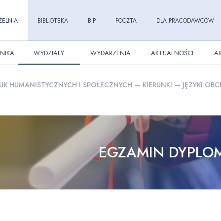
ZELNIA
BIBLIOTEKA
BIP
POCZTA
DLA PRACODAWCÓW
NIKA
WYDZIAŁY
WYDARZENIA
AKTUALNOŚCI
A
UK HUMANISTYCZNYCH I SPOŁECZNYCH
—
KIERUNKI
—
JĘZYKI OBC
EGZAMIN DYPL