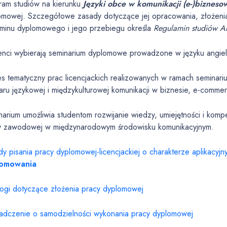
ram studiów na kierunku
Języki obce w komunikacji (e-)bizneso
omowej. Szczegółowe zasady dotyczące jej opracowania, złożenia
minu dyplomowego i jego przebiegu określa
Regulamin studiów Ak
enci wybierają seminarium dyplomowe prowadzone w języku angiels
es tematyczny prac licencjackich realizowanych w ramach seminar
aru językowej i międzykulturowej komunikacji w biznesie, e-comme
narium umożliwia studentom rozwijanie wiedzy, umiejętności i komp
y zawodowej w międzynarodowym środowisku komunikacyjnym.
y pisania pracy dyplomowej-licencjackiej o charakterze aplikacyjn
lomowania
gi dotyczące złożenia pracy dyplomowej
adczenie o samodzielności wykonania pracy dyplomowej