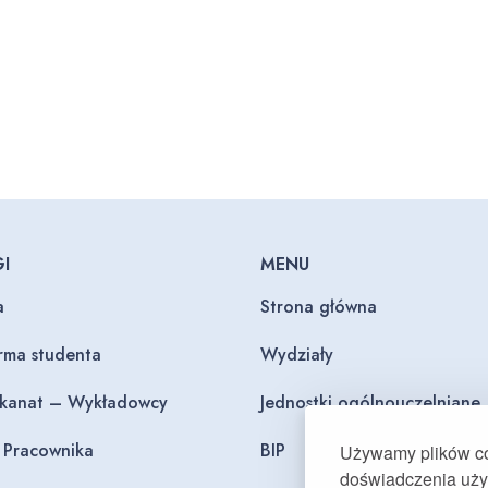
I
MENU
a
Strona główna
orma studenta
Wydziały
ekanat – Wykładowcy
Jednostki ogólnouczelniane
l Pracownika
BIP
Używamy plików coo
doświadczenia użyt