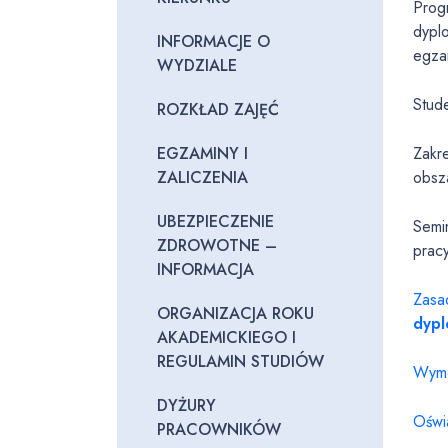
Prog
dypl
INFORMACJE O
egza
WYDZIALE
Stud
ROZKŁAD ZAJĘĆ
EGZAMINY I
Zakr
ZALICZENIA
obsz
UBEZPIECZENIE
Semi
ZDROWOTNE –
prac
INFORMACJA
Zasad
ORGANIZACJA ROKU
dyp
AKADEMICKIEGO I
REGULAMIN STUDIÓW
Wymo
DYŻURY
Oświ
PRACOWNIKÓW