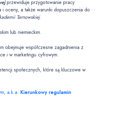
wej
przewiduje przygotowanie pracy
 i oceny, a także warunki dopuszczenia do
ademii Tarnowskiej
.
kim lub niemieckim.
ium obejmuje współczesne zagadnienia z
rce i w marketingu cyfrowym.
etencji społecznych, które są kluczowe w
ym, a.k.a.
Kierunkowy regulamin