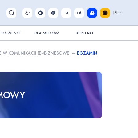
PL
Pokaż/ukryj wyszukiwarkę
BSOLWENCI
DLA MEDIÓW
KONTAKT
E W KOMUNIKACJI (E-)BIZNESOWEJ
—
EGZAMIN
OMOWY