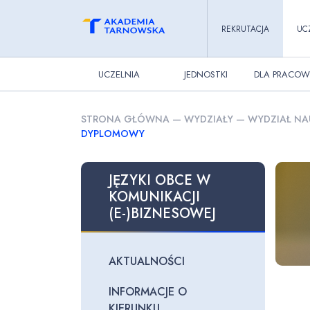
REKRUTACJA
UC
UCZELNIA
JEDNOSTKI
DLA PRACOW
STRONA GŁÓWNA
—
WYDZIAŁY
—
WYDZIAŁ NA
DYPLOMOWY
JĘZYKI OBCE W
KOMUNIKACJI
(E-)BIZNESOWEJ
AKTUALNOŚCI
INFORMACJE O
KIERUNKU