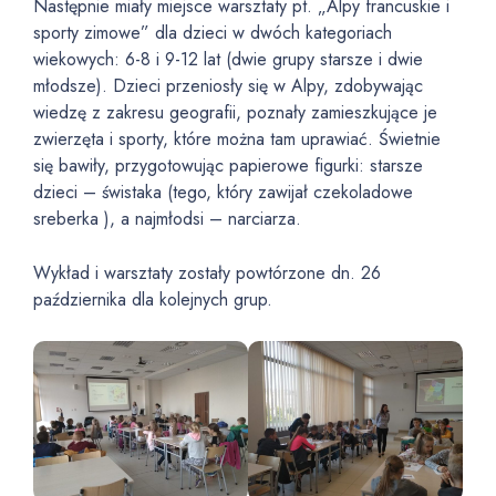
Następnie miały miejsce warsztaty pt. „Alpy francuskie i
sporty zimowe” dla dzieci w dwóch kategoriach
wiekowych: 6-8 i 9-12 lat (dwie grupy starsze i dwie
młodsze). Dzieci przeniosły się w Alpy, zdobywając
wiedzę z zakresu geografii, poznały zamieszkujące je
zwierzęta i sporty, które można tam uprawiać. Świetnie
się bawiły, przygotowując papierowe figurki: starsze
dzieci – świstaka (tego, który zawijał czekoladowe
sreberka ), a najmłodsi – narciarza.
Wykład i warsztaty zostały powtórzone dn. 26
października dla kolejnych grup.