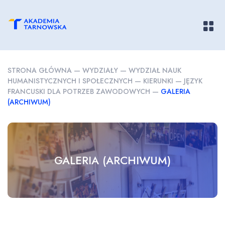
Pokaż/
STRONA GŁÓWNA
—
WYDZIAŁY
—
WYDZIAŁ NAUK
HUMANISTYCZNYCH I SPOŁECZNYCH
—
KIERUNKI
—
JĘZYK
FRANCUSKI DLA POTRZEB ZAWODOWYCH
—
GALERIA
(ARCHIWUM)
GALERIA (ARCHIWUM)