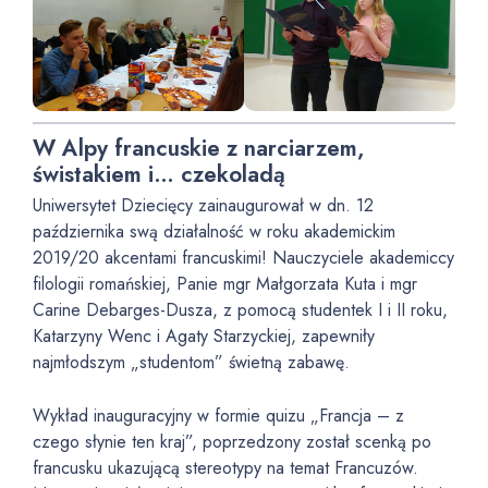
W Alpy francuskie z narciarzem,
świstakiem i… czekoladą
Uniwersytet Dziecięcy zainaugurował w dn. 12
października swą działalność w roku akademickim
2019/20 akcentami francuskimi! Nauczyciele akademiccy
filologii romańskiej, Panie mgr Małgorzata Kuta i mgr
Carine Debarges-Dusza, z pomocą studentek I i II roku,
Katarzyny Wenc i Agaty Starzyckiej, zapewniły
najmłodszym „studentom” świetną zabawę.
Wykład inauguracyjny w formie quizu „Francja – z
czego słynie ten kraj”, poprzedzony został scenką po
francusku ukazującą stereotypy na temat Francuzów.