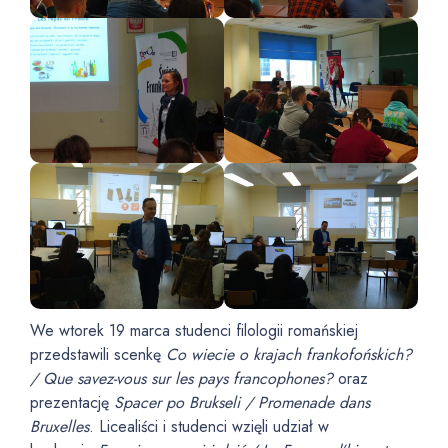
We wtorek 19 marca studenci filologii romańskiej
przedstawili scenkę
Co wiecie o krajach frankofońskich?
/ Que savez-vous sur les pays francophones?
oraz
prezentację
Spacer po Brukseli / Promenade dans
Bruxelles
. Licealiści i studenci wzięli udział w