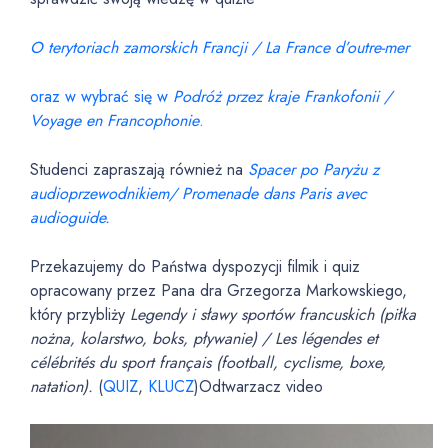
O terytoriach zamorskich Francji / La France d’outre-mer
oraz w wybrać się w
Podróż przez kraje Frankofonii /
Voyage en Francophonie
.
Studenci zapraszają również na
Spacer po Paryżu z
audioprzewodnikiem/ Promenade dans Paris avec
audioguide.
Przekazujemy do Państwa dyspozycji filmik i quiz
opracowany przez Pana dra Grzegorza Markowskiego,
który przybliży
Legendy i sławy sportów francuskich (piłka
nożna, kolarstwo, boks, pływanie) / Les légendes et
célébrités du sport français (football, cyclisme, boxe,
natation).
(
QUIZ
,
KLUCZ
)Odtwarzacz video