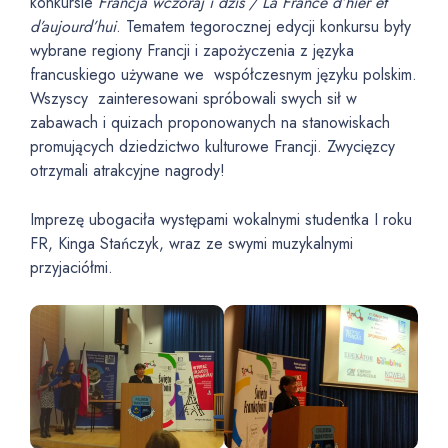
konkursie
Francja wczoraj i dziś / La France d’hier et
d’aujourd’hui
. Tematem tegorocznej edycji konkursu były
wybrane regiony Francji i zapożyczenia z języka
francuskiego używane we współczesnym języku polskim.
Wszyscy zainteresowani spróbowali swych sił w
zabawach i quizach proponowanych na stanowiskach
promujących dziedzictwo kulturowe Francji. Zwycięzcy
otrzymali atrakcyjne nagrody!
Imprezę ubogaciła występami wokalnymi studentka I roku
FR, Kinga Stańczyk, wraz ze swymi muzykalnymi
przyjaciółmi.