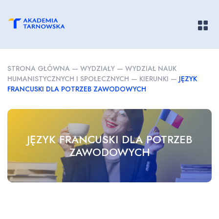
Pokaż/
STRONA GŁÓWNA
—
WYDZIAŁY
—
WYDZIAŁ NAUK
HUMANISTYCZNYCH I SPOŁECZNYCH
—
KIERUNKI
—
JĘZYK
FRANCUSKI DLA POTRZEB ZAWODOWYCH
JĘZYK FRANCUSKI DLA POTRZEB
ZAWODOWYCH