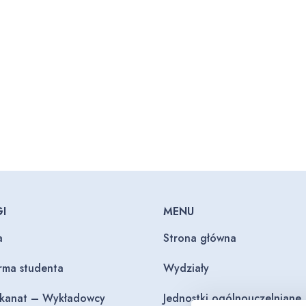
I
MENU
a
Strona główna
orma studenta
Wydziały
ekanat – Wykładowcy
Jednostki ogólnouczelniane