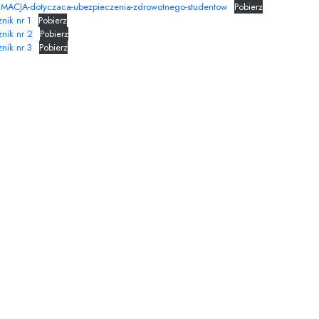
MACJA-dotyczaca-ubezpieczenia-zdrowotnego-studentow
Pobierz
nik nr 1
Pobierz
nik nr 2
Pobierz
nik nr 3
Pobierz