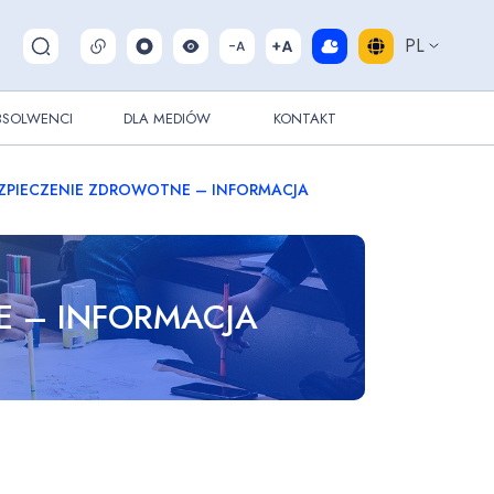
PL
Pokaż/ukryj wyszukiwarkę
BSOLWENCI
DLA MEDIÓW
KONTAKT
ZPIECZENIE ZDROWOTNE – INFORMACJA
E – INFORMACJA