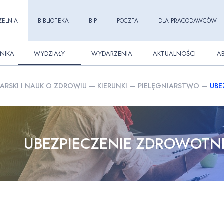
ZELNIA
BIBLIOTEKA
BIP
POCZTA
DLA PRACODAWCÓW
NIKA
WYDZIAŁY
WYDARZENIA
AKTUALNOŚCI
A
ARSKI I NAUK O ZDROWIU
—
KIERUNKI
—
PIELĘGNIARSTWO
—
UBE
UBEZPIECZENIE ZDROWOTN