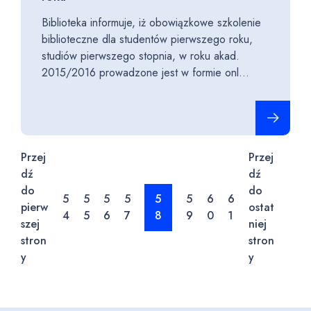
Biblioteka informuje, iż obowiązkowe szkolenie
biblioteczne dla studentów pierwszego roku,
studiów pierwszego stopnia, w roku akad.
2015/2016 prowadzone jest w formie onl...
Czytaj cało
Przej
Przej
dź
dź
do
do
5
5
5
5
5
5
6
6
pierw
ostat
4
5
6
7
8
9
0
1
szej
niej
stron
stron
y
y