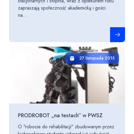
stacjonarnych I stopnia, wraz z opiekunem roku
zapraszają społeczność akademicką i gości
na...
Czytaj cało
27 listopada 2015
PRODROBOT „na testach” w PWSZ
O "robocie do rehabilitacji" zbudowanym przez
krakowskiego studenta usłyszał już cały świat.