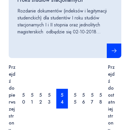
I roku studiów stacjonarnych
Rozdanie dokumentów (indeksów i legitymacji
studenckich) dla studentów I roku studiów
stacjonarnych I i II stopnia oraz jednolitych
magisterskich odbędzie się 02-10-2018...
Czytaj cało
Prz
Prz
ejd
ejd
ź
ź
do
do
pie
5
5
5
5
5
5
5
5
5
ost
rws
0
1
2
3
4
5
6
7
8
atn
zej
iej
str
str
on
on
y
y