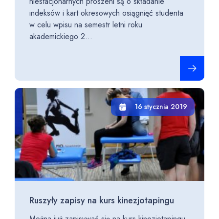
niestacjonarnych proszeni są o składanie
indeksów i kart okresowych osiągnięć studenta
w celu wpisu na semestr letni roku
akademickiego 2...
Czytaj cało
16 stycznia 2019
Ruszyły zapisy na kurs kinezjotapingu
Można już zapisywać się na kurs kinezjotapingu.