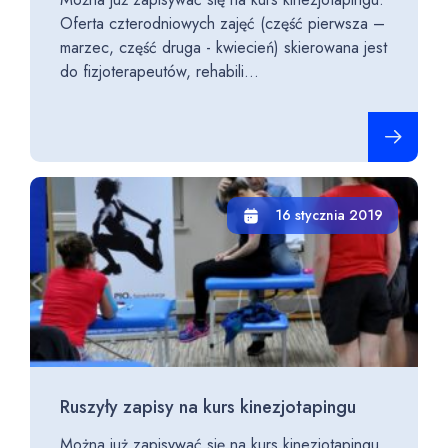
Oferta czterodniowych zajęć (część pierwsza –
marzec, część druga - kwiecień) skierowana jest
do fizjoterapeutów, rehabili...
Czytaj cało
16 stycznia 2019
Ruszyły zapisy na kurs kinezjotapingu
Można już zapisywać się na kurs kinezjotapingu.