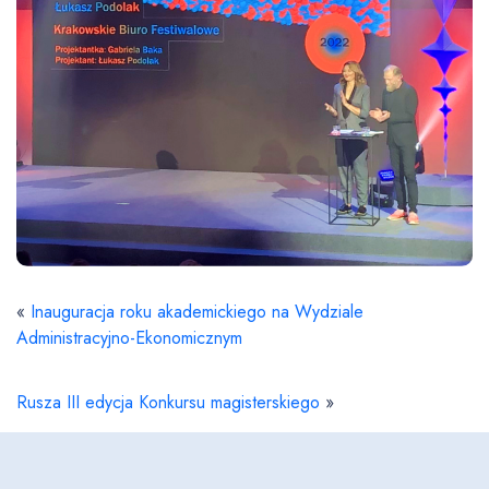
«
Inauguracja roku akademickiego na Wydziale
Administracyjno-Ekonomicznym
Rusza III edycja Konkursu magisterskiego
»