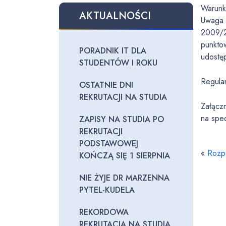
Warunk
AKTUALNOŚCI
Uwaga p
2009/2
punkto
PORADNIK IT DLA
udostęp
STUDENTÓW I ROKU
Regula
OSTATNIE DNI
REKRUTACJI NA STUDIA
Załącz
na spe
ZAPISY NA STUDIA PO
REKRUTACJI
PODSTAWOWEJ
«
Rozp
KOŃCZĄ SIĘ 1 SIERPNIA
NIE ŻYJE DR MARZENNA
PYTEL-KUDELA
REKORDOWA
REKRUTACJA NA STUDIA