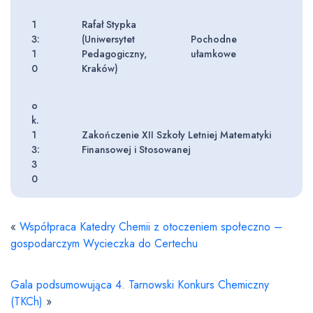
1
Rafał Stypka
3:
(Uniwersytet
Pochodne
1
Pedagogiczny,
ułamkowe
0
Kraków)
o
k.
1
Zakończenie XII Szkoły Letniej Matematyki
3:
Finansowej i Stosowanej
3
0
«
Współpraca Katedry Chemii z otoczeniem społeczno –
gospodarczym Wycieczka do Certechu
Gala podsumowująca 4. Tarnowski Konkurs Chemiczny
(TKCh)
»