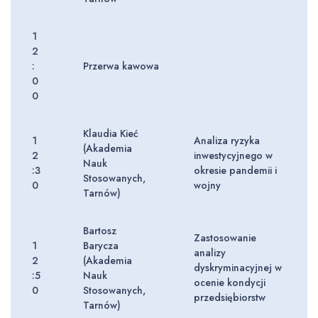
1
2
:
Przerwa kawowa
0
0
Klaudia Kieć
1
Analiza ryzyka
(Akademia
2
inwestycyjnego w
Nauk
:3
okresie pandemii i
Stosowanych,
0
wojny
Tarnów)
Bartosz
Zastosowanie
1
Barycza
analizy
2
(Akademia
dyskryminacyjnej w
:5
Nauk
ocenie kondycji
0
Stosowanych,
przedsiębiorstw
Tarnów)