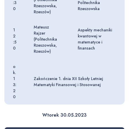
:3
Politechnika
Rzeszowska,
0
Rzeszowska
Rzeszów)
Mateusz
1
Aspekty mechaniki
Rajzer
2
kwantowej w
(Politechnika
:5
matematyce i
Rzeszowska,
0
finansach
Rzeszów)
o
k.
1
Zakończenie 1. dnia XII Szkoły Letniej
3:
Matematyki Finansowej i Stosowanej
2
0
Wtorek 30.05.2023