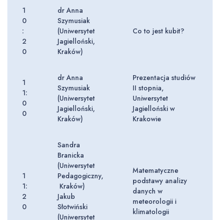
1
dr Anna
0
Szymusiak
:
(Uniwersytet
Co to jest kubit?
2
Jagielloński,
0
Kraków)
dr Anna
Prezentacja studiów
1
Szymusiak
II stopnia,
1:
(Uniwersytet
Uniwersytet
0
Jagielloński,
Jagielloński w
0
Kraków)
Krakowie
Sandra
Branicka
(Uniwersytet
Matematyczne
1
Pedagogiczny,
podstawy analizy
1:
Kraków)
danych w
2
Jakub
meteorologii i
0
Słotwiński
klimatologii
(Uniwersytet