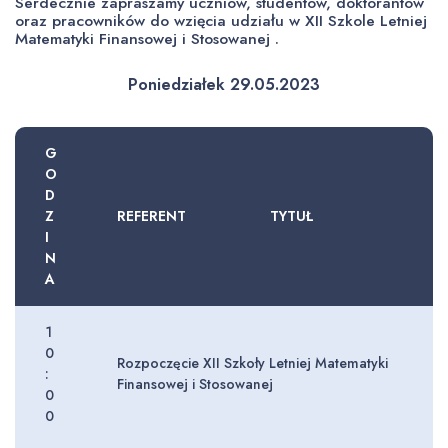
Serdecznie zapraszamy uczniów, studentów, doktorantów
oraz pracowników do wzięcia udziału w XII Szkole Letniej
Matematyki Finansowej i Stosowanej .
Poniedziałek 29.05.2023
G
O
D
Z
REFERENT
TYTUŁ
I
N
A
1
0
Rozpoczęcie XII Szkoły Letniej Matematyki
:
Finansowej i Stosowanej
0
0