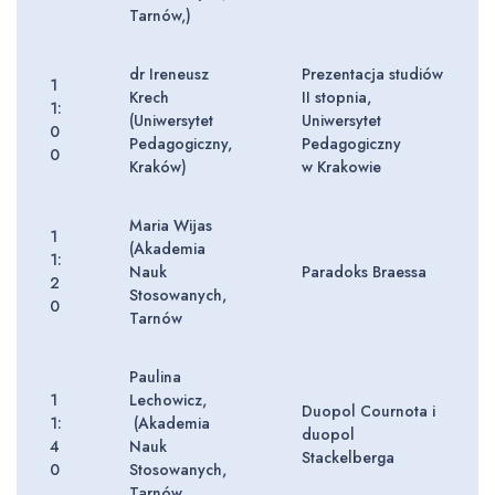
Tarnów,)
dr Ireneusz
Prezentacja studiów
1
Krech
II stopnia,
1:
(Uniwersytet
Uniwersytet
0
Pedagogiczny,
Pedagogiczny
0
Kraków)
w Krakowie
Maria Wijas
1
(Akademia
1:
Nauk
Paradoks Braessa
2
Stosowanych,
0
Tarnów
Paulina
1
Lechowicz,
Duopol Cournota i
1:
(Akademia
duopol
4
Nauk
Stackelberga
0
Stosowanych,
Tarnów