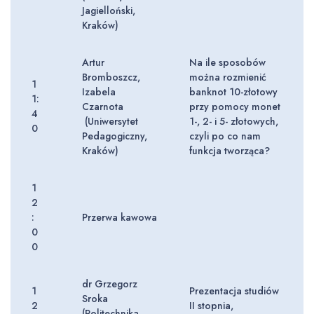
Jagielloński,
Kraków)
Artur
Na ile sposobów
Bromboszcz,
można rozmienić
1
Izabela
banknot 10-złotowy
1:
Czarnota
przy pomocy monet
4
(Uniwersytet
1-, 2- i 5- złotowych,
0
Pedagogiczny,
czyli po co nam
Kraków)
funkcja tworząca?
1
2
:
Przerwa kawowa
0
0
dr Grzegorz
1
Prezentacja studiów
Sroka
2
II stopnia,
(Politechnika