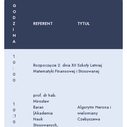
G
O
D
Z
REFERENT
TYTUŁ
I
N
A
1
0
Rozpoczęcie 2. dnia XII Szkoły Letniej
:
Matematyki Finansowej i Stosowanej
0
0
prof. dr hab.
Mirosław
1
Baran
Algorytm Herona i
0
(Akademia
wielomiany
:1
Nauk
Czebyszewa
0
Stosowanych,