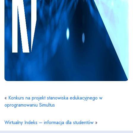
«
Konkurs na projekt stanowiska edukacyjnego w
oprogramowaniu Simultus
Wirtualny Indeks – informacja dla studentów
»