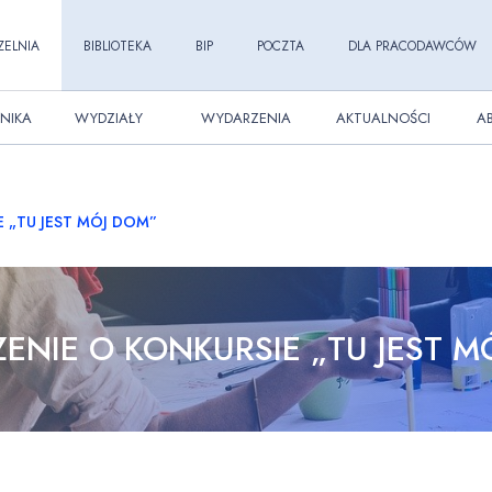
ZELNIA
BIBLIOTEKA
BIP
POCZTA
DLA PRACODAWCÓW
NIKA
WYDZIAŁY
WYDARZENIA
AKTUALNOŚCI
A
 „TU JEST MÓJ DOM”
ENIE O KONKURSIE „TU JEST M