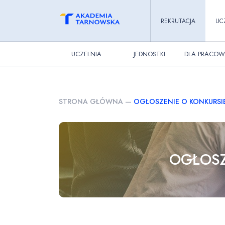
REKRUTACJA
UC
UCZELNIA
JEDNOSTKI
DLA PRACOW
STRONA GŁÓWNA
—
OGŁOSZENIE O KONKURSIE
OGŁOSZ