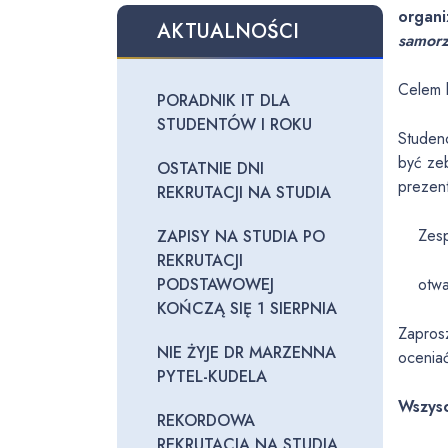
organ
AKTUALNOŚCI
samor
Celem 
PORADNIK IT DLA
STUDENTÓW I ROKU
Studen
być ze
OSTATNIE DNI
prezent
REKRUTACJI NA STUDIA
Zespo
ZAPISY NA STUDIA PO
REKRUTACJI
PODSTAWOWEJ
otwart
KOŃCZĄ SIĘ 1 SIERPNIA
Zaprosz
NIE ŻYJE DR MARZENNA
ocenia
PYTEL-KUDELA
Wszysc
REKORDOWA
REKRUTACJA NA STUDIA