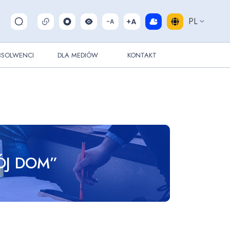
PL
Pokaż/ukryj wyszukiwarkę
BSOLWENCI
DLA MEDIÓW
KONTAKT
ÓJ DOM”