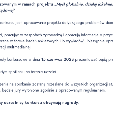
izowanym w ramach projektu
„
Myśl globalnie, działaj lokaln
ządowej
”
konkursu jest opracowanie projektu dotyczącego problemów dem
ci, pracując w zespołach zgromadzą i opracują informacje o przy
brane w formie badań ankietowych lub wywiadów). Następnie opra
acji multimedialnej.
ły konkursowe w dniu
15 czerwca 2023
prezentować będą pr
ym spotkaniu na terenie uczelni.
enia na spotkanie zostaną rozesłane do wszystkich organizacji stu
ć będzie jury wyłonione zgodnie z opracowanym regulaminem.
y uczestnicy konkursu otrzymają nagrody.