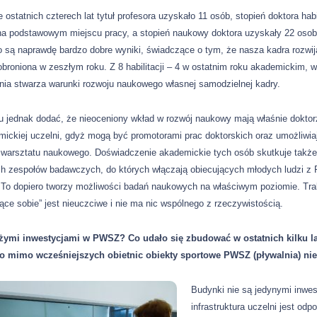
 ostatnich czterech lat tytuł profesora uzyskało 11 osób, stopień doktora ha
 na podstawowym miejscu pracy, a stopień naukowy doktora uzyskały 22 oso
o są naprawdę bardzo dobre wyniki, świadczące o tym, że nasza kadra rozwi
obroniona w zeszłym roku. Z 8 habilitacji – 4 w ostatnim roku akademickim
nia stwarza warunki rozwoju naukowego własnej samodzielnej kadry.
u jednak dodać, że nieoceniony wkład w rozwój naukowy mają właśnie doktorz
mickiej uczelni, gdyż mogą być promotorami prac doktorskich oraz umożliw
 warsztatu naukowego. Doświadczenie akademickie tych osób skutkuje także 
ch zespołów badawczych, do których włączają obiecujących młodych ludzi 
 To dopiero tworzy możliwości badań naukowych na właściwym poziomie. Tra
jące sobie” jest nieuczciwe i nie ma nic wspólnego z rzeczywistością.
żymi inwestycjami w PWSZ? Co udało się zbudować w ostatnich kilku lata
o mimo wcześniejszych obietnic obiekty sportowe PWSZ (pływalnia) nie
Budynki nie są jedynymi inwes
infrastruktura uczelni jest od