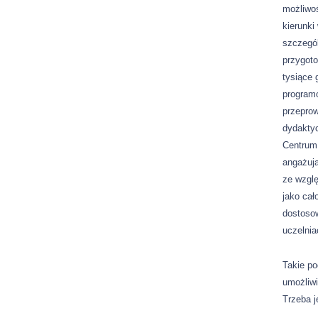
możliwoś
kierunki
szczegól
przygoto
tysiące 
programo
przeprow
dydaktyc
Centrum 
angażuj
ze wzgl
jako cał
dostosow
uczelnia
Takie po
umożliwi
Trzeba j