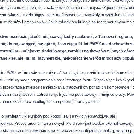
cie przez inne ośrodki akademickie jest praktycznie niemożliwe. Wchłonięc
ie była bardzo słaba, co z całą pewnością nie ma miejsca. Zgodne połączen
cne władze uczelni nigdy takiej możliwości nie rozważały, a wszelkie działa
n studentów i pracowników. Jakiekolwiek spekulacje na ten temat chyba mają
stwo oceniacie jakość miejscowej kadry naukowej, z Tarnowa i regionu,
się do pojawiającej się opinii, że w ciągu 21 lat PWSZ nie dochowała się 
wszystkim – miejscem dodatkowego zarobku naukowców z innych ośrodk
rane kierunki, m. in. inżynierskie, niekoniecznie wśród młodzieży popul
ie PWSZ w Tarnowie stało się możliwe dzięki wsparciu krakowskich uczelni,
elu ludzi wymaga przypomnienia tego istotnego faktu. Niepokojące i dyskrymi
h przedkładają miejsce zamieszkania pracowników ponad ich kompetencje i 
ckich naszej Uczelni zatrudnionych jest na podstawowym miejscu pracy. Po
zamieszkania lecz według ich kompetencji i kreatywności.
 o „otwieraniu kierunków pod kogoś” są nie tylko nieprawdziwe, ale i
iedliwe. Proces uruchamiania nowych kierunków jest bardzo skomplikowany,
o staraniach o ich otwarcie zawsze poprzedzona dogłębną analizą, w tym np.