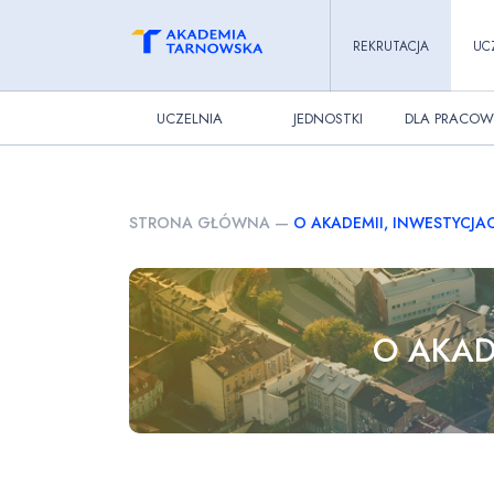
REKRUTACJA
UC
UCZELNIA
JEDNOSTKI
DLA PRACOW
STRONA GŁÓWNA
—
O AKADEMII, INWESTYCJA
O AKAD