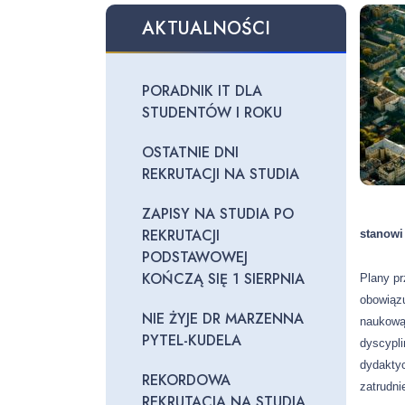
AKTUALNOŚCI
PORADNIK IT DLA
STUDENTÓW I ROKU
OSTATNIE DNI
REKRUTACJI NA STUDIA
ZAPISY NA STUDIA PO
REKRUTACJI
stanowi
PODSTAWOWEJ
KOŃCZĄ SIĘ 1 SIERPNIA
Plany p
obowiązu
NIE ŻYJE DR MARZENNA
naukową 
PYTEL-KUDELA
dyscypli
dydakty
REKORDOWA
zatrudni
REKRUTACJA NA STUDIA