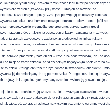
ci lokalnego rynku pracy. Znakomita większość kierunków politechnicznych 
 wymieniane w gronie „zawodów przyszłości”, których absolwenci są
nie poszukiwani na rynku pracy. Czas jaki poświęcają pracownicy podczas
wywania wniosku o uruchomienie nowego kierunku studiów to setki, jeśli nie
godzin opracowywania przemyślanego programu, przygotowania treści
wych przedmiotów, znalezienia odpowiedniej kadry, rozpoznania możliwości
adzenia praktyk zawodowych, zaplanowania odpowiedniej infrastruktury
znej (pomieszczenia, urządzenia, bezpieczeństwo studentów) itp. Niektóre 
Badań i Rozwoju, co wymagało dodatkowo przygotowania wniosku o finansowan
ą się zarówno pracownicy zatrudnieni w PWSZ na podstawowym, jak i na dod
ędu na miejsce zamieszkania, ze szczególnym negatywnym naciskiem na aka
ość to dzieło, którego efektem ma być dobrze ukształtowany absolwent – mło
ywania jej do zmieniających się potrzeb rynku. Do tego potrzebni są kreat
ch krajowych i zagranicznych, myślący szeroko i wykonujący swoją misję z p
dejście od czterech lat mają władze uczelni, stwarzając pracownikom warunk
ając wyjazdy na staże badawcze do uczelni zagranicznych czy realizację p
ednak wiedzieć, że praca naukowa na wysokim poziomie to ogromny wysiłek, 