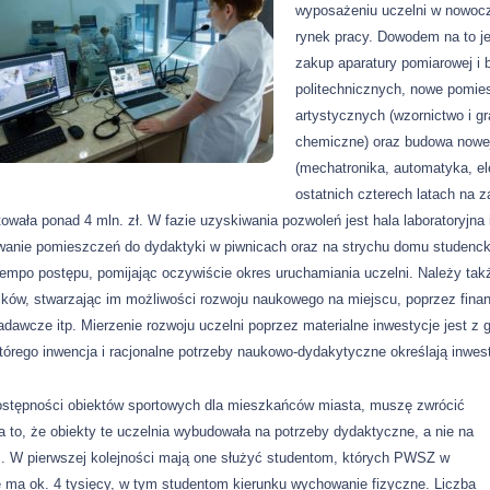
wyposażeniu uczelni w nowocze
rynek pracy. Dowodem na to j
zakup aparatury pomiarowej i 
politechnicznych, nowe pomie
artystycznych (wzornictwo i gr
chemiczne) oraz budowa nowej 
(mechatronika, automatyka, ele
ostatnich czterech latach na z
owała ponad 4 mln. zł. W fazie uzyskiwania pozwoleń jest hala laboratoryjna 
anie pomieszczeń do dydaktyki w piwnicach oraz na strychu domu studenckie
tempo postępu, pomijając oczywiście okres uruchamiania uczelni. Należy takż
ków, stwarzając im możliwości rozwoju naukowego na miejscu, poprzez finans
adawcze itp. Mierzenie rozwoju uczelni poprzez materialne inwestycje jest z 
którego inwencja i racjonalne potrzeby naukowo-dydakytyczne określają inwest
ostępności obiektów sportowych dla mieszkańców miasta, muszę zwrócić
 to, że obiekty te uczelnia wybudowała na potrzeby dydaktyczne, a nie na
. W pierwszej kolejności mają one służyć studentom, których PWSZ w
 ma ok. 4 tysięcy, w tym studentom kierunku wychowanie fizyczne. Liczba