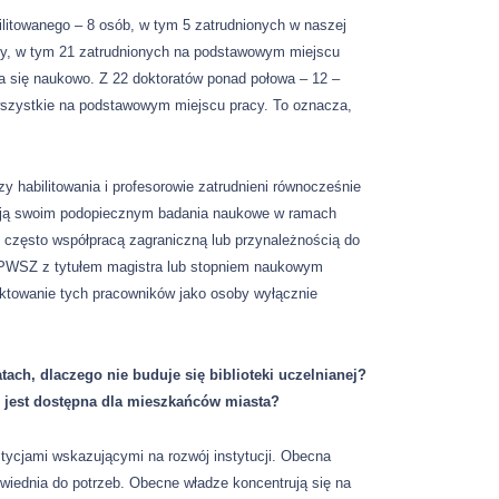
bilitowanego – 8 osób, w tym 5 zatrudnionych w naszej
by, w tym 21 zatrudnionych na podstawowym miejscu
ja się naukowo. Z 22 doktoratów ponad połowa – 12 –
, wszystkie na podstawowym miejscu pracy. To oznacza,
y habilitowania i profesorowie zatrudnieni równocześnie
iają swoim podopiecznym badania naukowe w ramach
często współpracą zagraniczną lub przynależnością do
z PWSZ z tytułem magistra lub stopniem naukowym
ktowanie tych pracowników jako osoby wyłącznie
ch, dlaczego nie buduje się biblioteki uczelnianej?
 jest dostępna dla mieszkańców miasta?
tycjami wskazującymi na rozwój instytucji. Obecna
powiednia do potrzeb. Obecne władze koncentrują się na