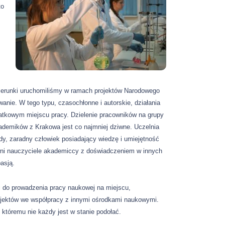
to
kierunki uruchomiliśmy w ramach projektów Narodowego
ie. W tego typu, czasochłonne i autorskie, działania
atkowym miejscu pracy. Dzielenie pracowników na grupy
demików z Krakowa jest co najmniej dziwne. Uczelnia
dy, zaradny człowiek posiadający wiedzę i umiejętność
ywni nauczyciele akademiccy z doświadczeniem w innych
asją.
i do prowadzenia pracy naukowej na miejscu,
rojektów we współpracy z innymi ośrodkami naukowymi.
któremu nie każdy jest w stanie podołać.