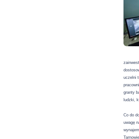
zainwest
dostosow
uczelni 
pracowni
granty b
ludzki, 
Co do d
uwagę na
wynajem
Tarnowie