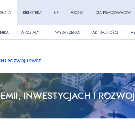
ZELNIA
BIBLIOTEKA
BIP
POCZTA
DLA PRACODAWCÓW
NIKA
WYDZIAŁY
WYDARZENIA
AKTUALNOŚCI
A
CH I ROZWOJU PWSZ
EMII, INWESTYCJACH I ROZWO