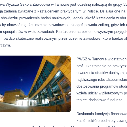
wa Wyższa Szkoła Zawodowa w Tarnowie jest uczelnią należącą do grupy 33
ją zadania związane z kształceniem praktycznym w Polsce. Działają one na 
 obowiązku prowadzenia badań naukowych, jednak jakość kształcenia w obu 
by obawiać się, że uczelnie zawodowe z jakiegoś powodu znikną, gdyż ich r
em specjalistów w wielu zawodach. Kształcenie na poziomie wyższym przygot
 i bardzo skutecznie realizowanym przez uczelnie zawodowe, które bardzo a
rczym.
PWSZ w Tarnowie w ostatnich 
profilu kształcenia na prakty
utworzenia studiów dualnych, 
najbliższego roku akademicki
dostosowania programów studió
wzięła udział w pilotażowym p
ten cel dodatkowe fundusze.
Doskonała kondycja finansowa,
kusić niektóre podmioty zewnę