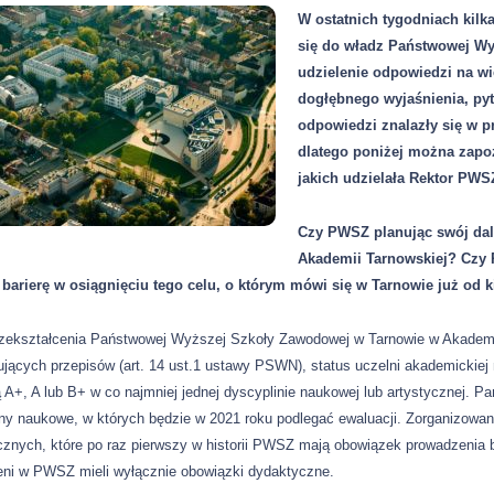
W ostatnich tygodniach kilk
się do władz Państwowej Wy
udzielenie odpowiedzi na w
dogłębnego wyjaśnienia, py
odpowiedzi znalazły się w p
dlatego poniżej można zapo
jakich udzielała Rektor PWSZ
Czy PWSZ planując swój dal
Akademii Tarnowskiej? Czy 
 barierę w osiągnięciu tego celu, o którym mówi się w Tarnowie już od k
rzekształcenia Państwowej Wyższej Szkoły Zawodowej w Tarnowie w Akademię
jących przepisów (art. 14 ust.1 ustawy PSWN), status uczelni akademickiej 
A+, A lub B+ w co najmniej jednej dyscyplinie naukowej lub artystycznej.
ny naukowe, w których będzie w 2021 roku podlegać ewaluacji. Zorganizowa
cznych, które po raz pierwszy w historii PWSZ mają obowiązek prowadzeni
eni w PWSZ mieli wyłącznie obowiązki dydaktyczne.