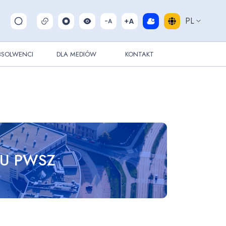
PL
Pokaż/ukryj wyszukiwarkę
BSOLWENCI
DLA MEDIÓW
KONTAKT
JU PWSZ