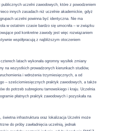
 publicznych uczelni zawodowych, które z powodzeniem
nieco innych zasadach niż uczelnie akademickie, gdyż
grupach uczelni powinna być identyczna. Nie ma
ola w ostatnim czasie bardzo się umocniła – w związku
owujące pod konkretne zawody jest więc rozwiązaniem
ktywnie współpracują z najbliższym otoczeniem
czterech latach wykonała ogromny wysiłek zmiany
czny na wszystkich prowadzonych kierunkach studiów,
uruchomienia i wdrożenia trzymiesięcznych, a od
ego – sześciomiesięcznych praktyk zawodowych, a także
w do potrzeb subregionu tarnowskiego i kraju. Uczelnia
rogramie płatnych praktyk zawodowych i pozyskała na
 świetna infrastruktura oraz lokalizacja Uczelni może
trzne do próby zawładnięcia uczelnią, jednak