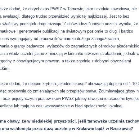
także dodać, że dotychczas PWSZ w Tarnowie, jako uczelnia zawodowa, nie
a ewaluacji, dlatego trudno przewidzieć wynik tej najbliższej. Jest to bez
a właściwy początek drogi rozwoju. Z doświadczeń innych uczelni wynika, że
naukowe i generowanie publikacji na światowym poziomie to długi i bardzo
proces wymagający od pracowników bardzo dużego zaangażowania,
wania o granty badawcze, wyjazdów do zagranicznych ośrodków akademicki
ałania władz uczelni jasno zmierzają w kierunku utworzenia akademii, jednak 
zgodny z obowiązującym prawem, a także zgodnie z dobrymi obyczajami
ckimi.
akże dodać, że obecne kryteria „akademickości” obowiązują dopiero od 1.10.2
więc stosownie do zmieniających się przepisów prawa. Zdumiewające głosy 
 oraz pojedynczych pracowników PWSZ jakoby utworzenie akademii było je
yślane lub mają na celu wprowadzenie w błąd społeczności lokalnej.
ma obawy, że w niedalekiej przyszłości, jeśli tarnowska uczelnia zachowa
e ona wchłonięta przez dużą uczelnię w Krakowie bądź w Rzeszowie?