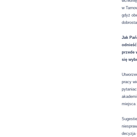
wchłonię
w Tarnow
gdyż obe
dobrosta
Jak Pań
odnieść 
przede 
się wyb
Utworzen
pracy wi
pytaniac
akademi
miejsca 
Sugestie
niespraw
decyzja 