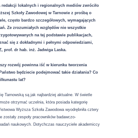
a redakcji lokalnych i regionalnych mediów zwróciło
ższej Szkoły Zawodowej w Tarnowie z prośbą o
iele, często bardzo szczegółowych, wymagających
tań. Ze zrozumiałych względów nie wszystkie
rzygotowywanych na tej podstawie publikacjach,
znać się z dokładnymi i pełnymi odpowiedziami,
, prof. dr hab. inż. Jadwiga Laska.
szy rozwój powinna iść w kierunku tworzenia
Państwo będziecie podejmować takie działania? Co
ilkunastu lat?
 Tarnowską są jak najbardziej aktualne. W świetle
może otrzymać uczelnia, która posiada kategorię
 Państwowa Wyższa Szkoła Zawodowa wyodrębniła cztery
ne zostały zespoły pracowników badawczo-
a badań naukowych. Dotychczas nauczyciele akademiccy