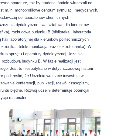
sną aparaturę, tak by studenci śmiało wkraczali na
est m.in. monoprofilowe centrum symulacji medycznych,
badawczej do laboratoriów chemicznych i
szczenia dydaktyczne i warsztatowe dla kierunków
afika), rozbudowa budynku B (biblioteka i laboratoria
hali laboratoryjnej dla kierunków politechnicznych
ktronika i telekomunikacja oraz elektrotechnika). W
akup sprzętu i aparatury dydaktycznej Uczelnia
i rozbudowa budynku B. W fazie realizacji jest
go. Jest to niespotykane w dotychczasowej historii
e podkreślić, że Uczelnia wreszcie inwestuje w
owanie konferencji, publikacji, rozwój czasopism,
gruntu błędne. Rozwój uczelni determinuje potencjał
ycje materialne.