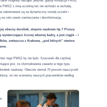
ie takie mogłoby nastąpić jedynie, gdyby kondycja PWSZ
ie PWSZ z inną uczelnią też nie wchodzi w rachubę,
nia nakierowane są na dynamiczny rozwój uczelni i
 na celu sianie zamieszania i dezinformację.
 jej obecny dorobek, stopnie naukowe itp.? Proszę
wystarczająco licznej własnej kadry, a jest ciągle – i
ów, zwłaszcza z Krakowa, „pod których” otwiera
arne.
 bez tego PWSZ by nie było. Szacunek dla ciężkiej
nujące jest, że sformułowania zawarte w tego typu
dorobek naukowy. Obecnie niemal 70 procent nauczycieli
wtórzę, że nie oceniamy naszych pracowników według
 a