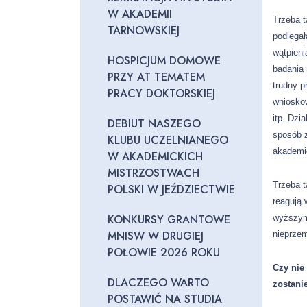
W AKADEMII
Trzeba 
TARNOWSKIEJ
podlegał
wątpieni
HOSPICJUM DOMOWE
badania 
PRZY AT TEMATEM
trudny 
PRACY DOKTORSKIEJ
wniosko
itp. Dzi
DEBIUT NASZEGO
sposób 
KLUBU UCZELNIANEGO
akademi
W AKADEMICKICH
MISTRZOSTWACH
Trzeba t
POLSKI W JEŹDZIECTWIE
reagują 
KONKURSY GRANTOWE
wyższym
MNISW W DRUGIEJ
nieprzem
POŁOWIE 2026 ROKU
Czy nie 
DLACZEGO WARTO
zostani
POSTAWIĆ NA STUDIA