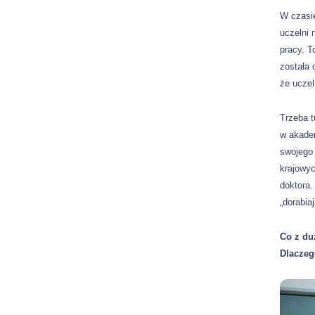
W czasie
uczelni
pracy. T
została 
że uczel
Trzeba t
w akade
swojego
krajowy
doktora.
„dorabia
Co z du
Dlaczeg