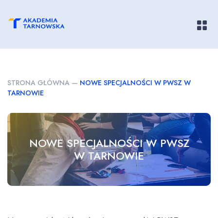
Pokaż/
STRONA GŁÓWNA
—
NOWE SPECJALNOŚCI W PWSZ W
TARNOWIE
NOWE SPECJALNOŚCI W PWSZ
W TARNOWIE