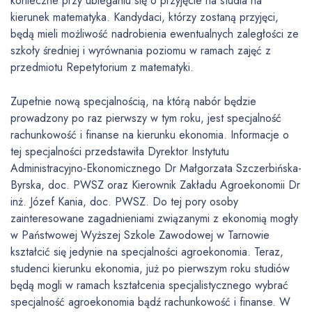
konieczne przy ubieganiu się o przyjęcie na studia na
kierunek matematyka. Kandydaci, którzy zostaną przyjęci,
będą mieli możliwość nadrobienia ewentualnych zaległości ze
szkoły średniej i wyrównania poziomu w ramach zajęć z
przedmiotu Repetytorium z matematyki.
Zupełnie nową specjalnością, na którą nabór będzie
prowadzony po raz pierwszy w tym roku, jest specjalność
rachunkowość i finanse na kierunku ekonomia. Informacje o
tej specjalności przedstawiła Dyrektor Instytutu
Administracyjno-Ekonomicznego Dr Małgorzata Szczerbińska-
Byrska, doc. PWSZ oraz Kierownik Zakładu Agroekonomii Dr
inż. Józef Kania, doc. PWSZ. Do tej pory osoby
zainteresowane zagadnieniami związanymi z ekonomią mogły
w Państwowej Wyższej Szkole Zawodowej w Tarnowie
kształcić się jedynie na specjalności agroekonomia. Teraz,
studenci kierunku ekonomia, już po pierwszym roku studiów
będą mogli w ramach kształcenia specjalistycznego wybrać
specjalność agroekonomia bądź rachunkowość i finanse. W