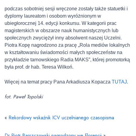
podczas sobotniej sesji wręczone zostały także statuetki i
dyplomy laureatom i osobom wyróżnionym w
ubiegłorocznej 14. edycji konkursu. W kategorii prac
magisterskich w obszarze nauk humanistycznych lub
społecznych zwyciężył inny absolwent naszej Uczelni.
Piotra Kopę nagrodzono za pracę „Rola mediów lokalnych
w kształtowaniu świadomości małych społeczeństw na
przykładzie tarnowskiego Radia MAKS”, której promotorką
była prof. dr hab. Teresa Wilkoń.
Więcej na temat pracy Pana Arkadiusza Kopacza
TUTAJ
.
fot. Paweł Topolski
«
Rekordowy wskaźnik ICV uczelnianego czasopisma
Dr Piotr Barszczowski nagrodzony we Florencji
»