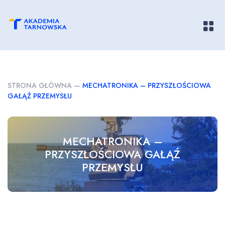
Pokaż/
STRONA GŁÓWNA
—
MECHATRONIKA – PRZYSZŁOŚCIOWA
GAŁĄŹ PRZEMYSŁU
MECHATRONIKA –
PRZYSZŁOŚCIOWA GAŁĄŹ
PRZEMYSŁU