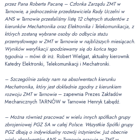
przez Pana Roberta Pacanę – Członka Zarządu ZMT w
Tarnowie, a jednocześnie przedstawiciela Rady Uczelni w
ANS w Tarnowie przesłaliśmy listę 12 chętnych studentów z
kierunków Mechatronika oraz Elektronika i Telekomunikacja, z
których zostaną wybrane osoby do odbycia stażu
przemysłowego w ZMT w Tarnowie w najbliższych miesiącach.
Wyników weryfikacji spodziewamy się do końca tego
tygodnia
–
mówi dr inż. Robert Wielgat, aktualny kierownik
Katedry Elektroniki, Telekomunikacji i Mechatroniki.
– Szczególnie zależy nam na absolwentach kierunku
Mechatronika, który jest dokładnie zgodny z kierunkiem
rozwoju ZMT w Tarnowie
– zapewnia Prezes Zakładów
Mechanicznych TARNÓW w Tarnowie Henryk Łabędź.
– Można również pracować w wielu innych spółkach grupy
zbrojeniowej PGZ SA w całej Polsce. Wszystkie Spółki grupy
PGZ dbają o indywidualny rozwój inżynierów. Już obecnie
wielu absolwentów ANS w Tarnowie pracuje w ZMT w