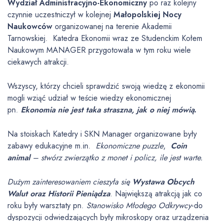
Wydział Administracyjno-Ekonomiczny
po raz kolejny
czynnie uczestniczył w kolejnej
Małopolskiej Nocy
Naukowców
organizowanej na terenie Akademii
Tarnowskiej. Katedra Ekonomii wraz ze Studenckim Kołem
Naukowym MANAGER przygotowała w tym roku wiele
ciekawych atrakcji.
Wszyscy, którzy chcieli sprawdzić swoją wiedzę z ekonomii
mogli wziąć udział w teście wiedzy ekonomicznej
pn.
Ekonomia nie jest taka straszna, jak o niej mówią
.
Na stoiskach Katedry i SKN Manager organizowane były
zabawy edukacyjne m.in.
Ekonomiczne puzzle
,
Coin
animal
– stwórz zwierzątko z monet i policz, ile jest warte.
Dużym zainteresowaniem cieszyła się
Wystawa Obcych
Walut oraz Historii Pieniądza
. Największą atrakcją jak co
roku były warsztaty pn.
Stanowisko Młodego Odkrywcy
-do
dyspozycji odwiedzających były mikroskopy oraz urządzenia