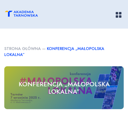
Pokaż/
STRONA GŁÓWNA
—
KONFERENCJA „MAŁOPOLSKA
LOKALNA”
KONFERENCJA „MAŁOPOLSKA
LOKALNA”