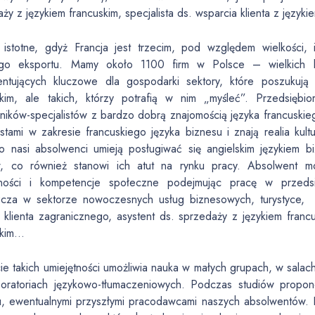
ży z językiem francuskim, specjalista ds. wsparcia klienta z język
o istotne, gdyż Francja jest trzecim, pod względem wielkości
ego eksportu. Mamy około 1100 firm w Polsce – wielkich ko
entujących kluczowe dla gospodarki sektory, które poszukuj
skim, ale takich, którzy potrafią w nim „myśleć”. Przedsiębi
ników-specjalistów z bardzo dobrą znajomością języka francuskie
istami w zakresie francuskiego języka biznesu i znają realia ku
o nasi absolwenci umieją posługiwać się angielskim językiem bi
w, co również stanowi ich atut na rynku pracy. Absolwent m
tności i kompetencje społeczne podejmując pracę w przedsię
zcza w sektorze nowoczesnych usług biznesowych, turystyce, IT)
 klienta zagranicznego, asystent ds. sprzedaży z językiem francus
skim…
e takich umiejętności umożliwia nauka w małych grupach, w salach
boratoriach językowo-tłumaczeniowych. Podczas studiów propon
u, ewentualnymi przyszłymi pracodawcami naszych absolwentów.