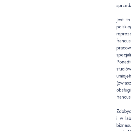
sprzeda
Jest t
polski
reprez
francu
pracow
specjal
Ponadt
studió
umieję
(zwłas
obsługi
francu
Zdobyci
i w la
biznes