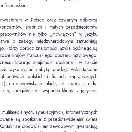
iem francuskim…
, inwestorem w Polsce oraz czwartym odbiorcą
ncernów, średnich i małych przedsiębiorstw
ą pracowników nie tylko „mówiących” w języku
orstwa o zasięgu międzynarodowym zatrudniają
go, którzy oprócz znajomości języka ogólnego są
lturowe krajów francuskiego obszaru językowego.
znesu, którego znajomość doskonalili w trakcie
oże wykorzystać nabytą wiedzę, wykształcone
biorstwach polskich i firmach zagranicznych
, na stanowiskach takich, jak: specjalista ds.
kim, specjalista ds. wsparcia klienta z językiem
 multimedialnych, symulacyjnych, informatycznych
owane są spotkania z przedstawicielami świata
 Kontakt ze środowiskiem zawodowym gwarantują