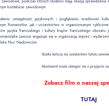
ki zawodowe, podczas których studenci mają okazję sprawdzenia w
tnym kontekście zawodowym.
aleniu umiejętności językowych i pogłębianiu wrażliwości kul
ym Romanistów, jak i uczestnictwo w organizowanym cyklicznie 
ików języka francuskiego i kultury krajów francuskiego obszar
omanistyka zawsze angażuje się w organizację imprez i wydarzeń k
lska Noc Naukowców.
Studia kończą się uzyskaniem tytułu zawod
Absolwent może ubiegać się o przyjęcie na 
Zobacz film o naszej spe
TUTAJ