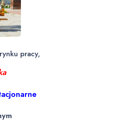
rynku pracy,
ka
stacjonarne
znym