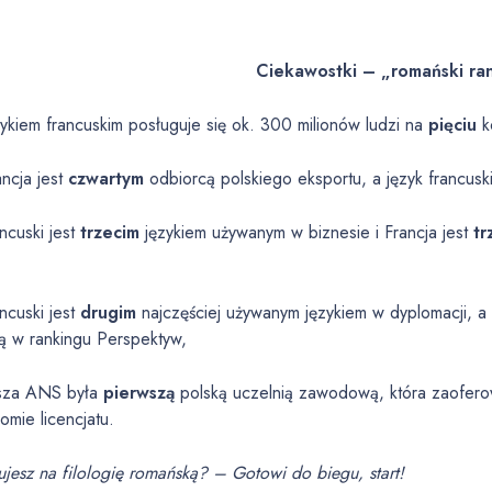
Ciekawostki – „romański ra
ykiem francuskim posługuje się ok. 300 milionów ludzi na
pięciu
k
ncja jest
czwartym
odbiorcą polskiego eksportu, a język francuski
ncuski jest
trzecim
językiem używanym w biznesie i Francja jest
tr
,
ncuski jest
drugim
najczęściej używanym językiem w dyplomacji, 
ą w rankingu Perspektyw,
sza ANS była
pierwszą
polską uczelnią zawodową, która zaoferow
omie licencjatu.
ujesz na filologię romańską? – Gotowi do biegu, start!