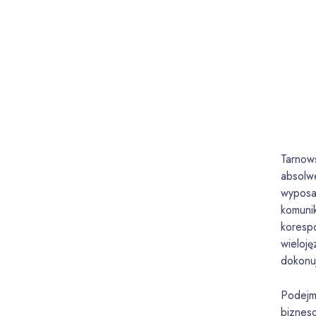
Tarnow
absolwe
wyposa
komuni
koresp
wieloję
dokonu
Podejm
bizneso