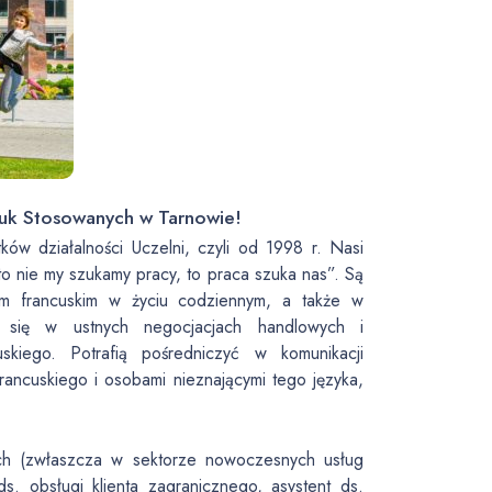
auk Stosowanych w Tarnowie!
ów działalności Uczelni, czyli od 1998 r. Nasi
o nie my szukamy pracy, to praca szuka nas”. Są
iem francuskim w życiu codziennym, a także w
ją się w ustnych negocjacjach handlowych i
skiego. Potrafią pośredniczyć w komunikacji
francuskiego i osobami nieznającymi tego języka,
ych (zwłaszcza w sektorze nowoczesnych usług
ds. obsługi klienta zagranicznego, asystent ds.