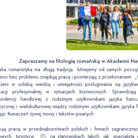
Zapraszamy na filologię romańską w Akademii N
ska romanistyka ma długą tradycję. Istniejemy od samych początk
nci bez problemu znajdują pracę i powtarzają z przekonaniem: „t
żeni w solidną wiedzę i umiejętności posługiwania się język
kacji profesjonalnej w sytuacjach biznesowych. Sprawdza
ondencji handlowej z rodzimymi użytkownikami języka francu
zycznej i wielokulturowej między rodzimymi użytkownikami języka 
jąc tłumaczeń żywej mowy i tekstów pisanych.
ują pracę w przedsiębiorstwach polskich i firmach zagraniczn
wych, turystyce, IT), na stanowiskach takich, jak: specjalista 