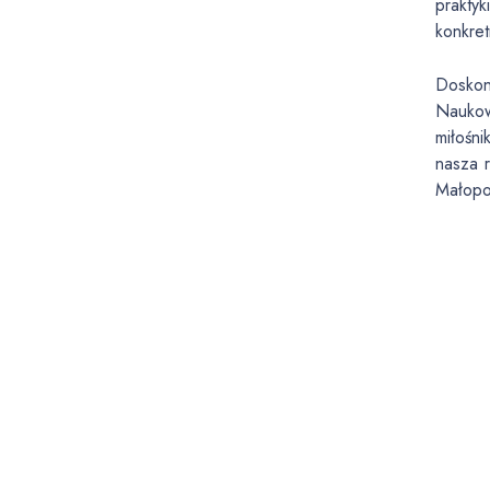
prakty
konkre
Doskon
Naukow
miłośn
nasza r
Małopo