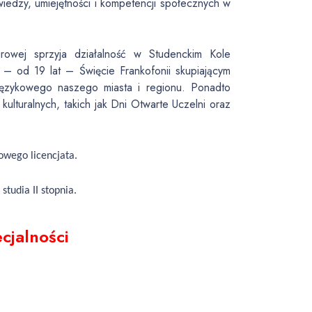
iedzy, umiejętności i kompetencji społecznych w
turowej sprzyja działalność w Studenckim Kole
– od 19 lat – Święcie Frankofonii skupiającym
u językowego naszego miasta i regionu. Ponadto
ulturalnych, takich jak Dni Otwarte Uczelni oraz
owego licencjata.
studia II stopnia.
cjalności