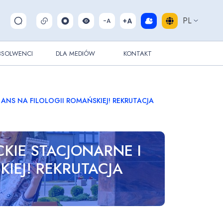
PL
Pokaż/ukryj wyszukiwarkę
BSOLWENCI
DLA MEDIÓW
KONTAKT
 ANS NA FILOLOGII ROMAŃSKIEJ! REKRUTACJA
CKIE STACJONARNE I
IEJ! REKRUTACJA