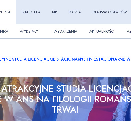
ZELNIA
BIBLIOTEKA
BIP
POCZTA
DLA PRACODAWCÓW
NIKA
WYDZIAŁY
WYDARZENIA
AKTUALNOŚCI
A
CYJNE STUDIA LICENCJACKIE STACJONARNE I NIESTACJONARNE W
 ATRAKCYJNE STUDIA LICENCJA
 W ANS NA FILOLOGII ROMAŃSK
TRWA!