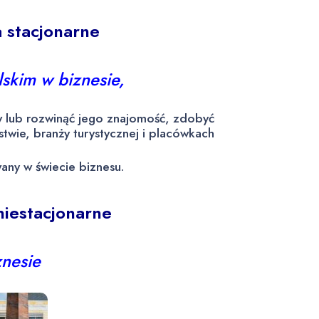
a stacjonarne
lskim w biznesie,
w lub rozwinąć jego znajomość, zdobyć
twie, branży turystycznej i placówkach
any w świecie biznesu.
niestacjonarne
znesie