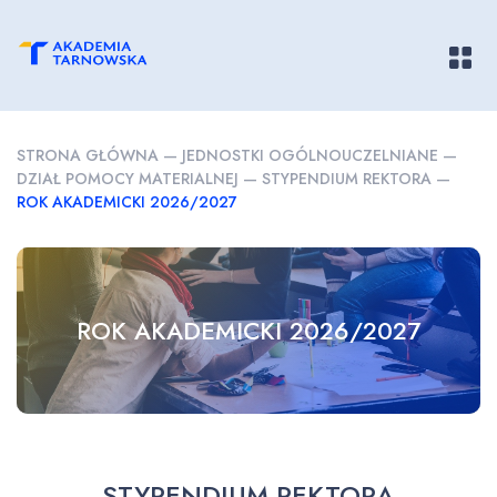
Pokaż/
STRONA GŁÓWNA
—
JEDNOSTKI OGÓLNOUCZELNIANE
—
DZIAŁ POMOCY MATERIALNEJ
—
STYPENDIUM REKTORA
—
ROK AKADEMICKI 2026/2027
ROK AKADEMICKI 2026/2027
STYPENDIUM REKTORA