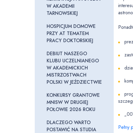
intere
W AKADEMII
astrono
TARNOWSKIEJ
HOSPICJUM DOMOWE
Ponadt
PRZY AT TEMATEM
PRACY DOKTORSKIEJ
prez
DEBIUT NASZEGO
zas
KLUBU UCZELNIANEGO
W AKADEMICKICH
dzi
MISTRZOSTWACH
komp
POLSKI W JEŹDZIECTWIE
prog
KONKURSY GRANTOWE
szczegó
MNISW W DRUGIEJ
POŁOWIE 2026 ROKU
„00
DLACZEGO WARTO
Pełny 
POSTAWIĆ NA STUDIA