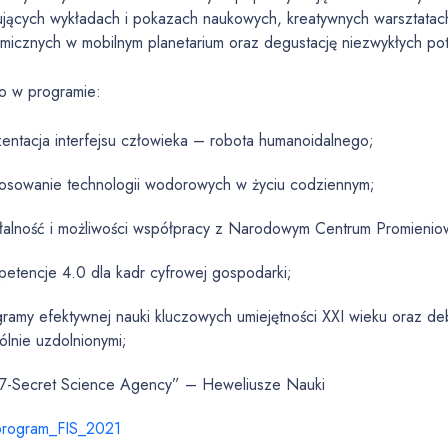
sujących wykładach i pokazach naukowych, kreatywnych warsztata
micznych w mobilnym planetarium oraz degustację niezwykłych pot
o w programie:
entacja interfejsu człowieka – robota humanoidalnego;
tosowanie technologii wodorowych w życiu codziennym;
ałalność i możliwości współpracy z Narodowym Centrum Promien
etencje 4.0 dla kadr cyfrowej gospodarki;
ramy efektywnej nauki kluczowych umiejętności XXI wieku oraz de
lnie uzdolnionymi;
7-Secret Science Agency” – Heweliusze Nauki
program_FIS_2021