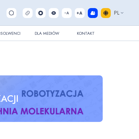
PL
Pokaż/ukryj wyszukiwarkę
BSOLWENCI
DLA MEDIÓW
KONTAKT
ACJI