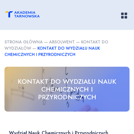
Pokaż/
STRONA GŁÓWNA
—
ABSOLWENT
—
KONTAKT DO
WYDZIAŁÓW
—
KONTAKT DO WYDZIAŁU NAUK
CHEMICZNYCH I PRZYRODNICZYCH
KONTAKT DO WYDZIAŁU NAUK
CHEMICZNYCH I
PRZYRODNICZYCH
Wydział Nauk Chemicznych i Przyrodniczych