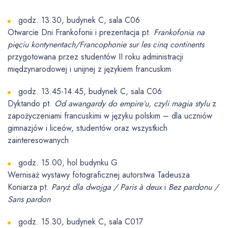
godz. 13.30, budynek C, sala C06
Otwarcie Dni Frankofonii i prezentacja pt.
Frankofonia na
pięciu kontynentach/Francophonie sur les cinq continents
przygotowana przez studentów II roku administracji
międzynarodowej i unijnej z językiem francuskim
godz. 13.45-14.45, budynek C, sala C06
Dyktando pt.
Od awangardy do empire’u, czyli magia stylu
z
zapożyczeniami francuskimi w języku polskim – dla uczniów
gimnazjów i liceów, studentów oraz wszystkich
zainteresowanych
godz. 15.00, hol budynku G
Wernisaż wystawy fotograficznej autorstwa Tadeusza
Koniarza pt.
Paryż dla dwojga / Paris à deux
i
Bez pardonu /
Sans pardon
godz. 15.30, budynek C, sala C017