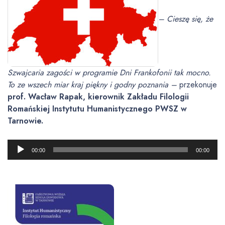
– Cieszę się, że
Szwajcaria zagości w programie Dni Frankofonii tak mocno.
To ze wszech miar kraj piękny i godny poznania –
przekonuje
prof. Wacław Rapak, kierownik Zakładu Filologii
Romańskiej Instytutu Humanistycznego PWSZ w
Tarnowie.
O
00:00
00:00
d
t
w
a
r
z