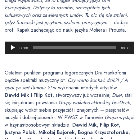
ulega wątpliwości, że to ciągle wiodący język Unii
h
Europejskiej. Dotyczy to rozmów, szczególnie tych
kuluarowych oraz zawieranych umów. Tu nic się nie zmieni,
gdyż francuski jest językiem szalenie precyzyjnym –
dodaje
prof. Rapak zachęcając do nauki języka Moliera i Prousta.
O
00:00
00:00
d
t
w
Ostatnim punktem programu tegorocznych Dni Frankofonii
a
będzie spektakl muzyczny pt.
Czy warto kochać dziś?! / A
r
quoi ça sert l’amour ?!
w wykonaniu młodych artystów
.
z
Dawid Mik i Filip Kot,
stworzywszy już wcześniej
Duet
, stali
a
się inicjatorami powstania
Grupy wokalno-aktorskiej bezDech
,
c
skupiając wokół siebie przyjaciół i znajomych – pasjonatów
z
muzyki i dobrej piosenki. W PWSZ w Tarnowie
Grupa
wystąpi
p
w trzynastoosobowym składzie:
Dawid Mik, Filip Kot,
l
Justyna Polak, Mikołaj Bajorek, Bogna Krzysztoforska,
i