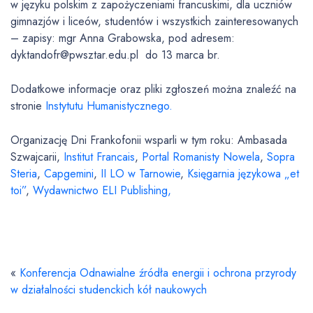
w języku polskim z zapożyczeniami francuskimi, dla uczniów
gimnazjów i liceów, studentów i wszystkich zainteresowanych
– zapisy: mgr Anna Grabowska, pod adresem:
dyktandofr@pwsztar.edu.pl do 13 marca br.
Dodatkowe informacje oraz pliki zgłoszeń można znaleźć na
stronie
Instytutu Humanistycznego.
Organizację Dni Frankofonii wsparli w tym roku: Ambasada
Szwajcarii,
Institut Francais
,
Portal Romanisty Nowela
,
Sopra
Steria
,
Capgemini
,
II LO w Tarnowie
,
Księgarnia językowa „et
toi”
,
Wydawnictwo ELI Publishing,
«
Konferencja Odnawialne źródła energii i ochrona przyrody
w działalności studenckich kół naukowych