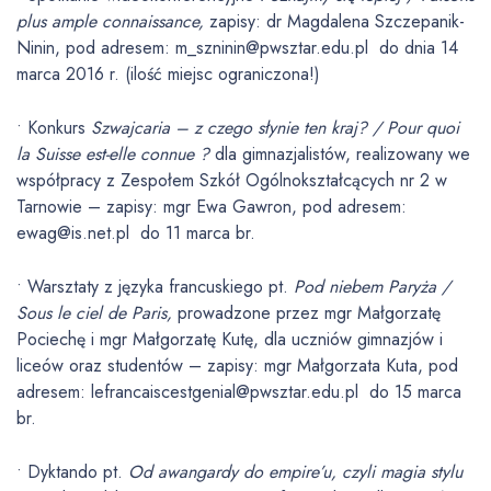
plus ample connaissance,
zapisy: dr Magdalena Szczepanik-
Ninin, pod adresem: m_szninin@pwsztar.edu.pl do dnia 14
marca 2016 r. (ilość miejsc ograniczona!)
• Konkurs
Szwajcaria – z czego słynie ten kraj? / Pour quoi
la Suisse est-elle connue ?
dla gimnazjalistów, realizowany we
współpracy z Zespołem Szkół Ogólnokształcących nr 2 w
Tarnowie – zapisy: mgr Ewa Gawron, pod adresem:
ewag@is.net.pl do 11 marca br.
• Warsztaty z języka francuskiego pt.
Pod niebem Paryża /
Sous le ciel de Paris,
prowadzone przez mgr Małgorzatę
Pociechę i mgr Małgorzatę Kutę, dla uczniów gimnazjów i
liceów oraz studentów – zapisy: mgr Małgorzata Kuta, pod
adresem: lefrancaiscestgenial@pwsztar.edu.pl do 15 marca
br.
• Dyktando pt.
Od awangardy do empire’u, czyli magia stylu