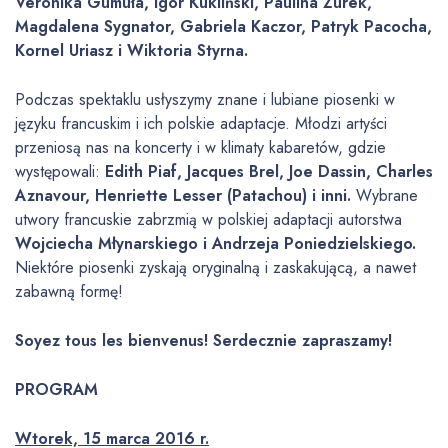
Veronika Gumuła, Igor Kukliński, Paulina Żurek,
k
Magdalena Sygnator, Gabriela Kaczor, Patryk Pacocha,
ó
Kornel Uriasz i Wiktoria Styrna.
w
d
Podczas spektaklu usłyszymy znane i lubiane piosenki w
ź
języku francuskim i ich polskie adaptacje. Młodzi artyści
w
przeniosą nas na koncerty i w klimaty kabaretów, gdzie
i
występowali:
Edith Piaf, Jacques Brel, Joe Dassin, Charles
ę
Aznavour, Henriette Lesser (Patachou) i inni.
Wybrane
k
utwory francuskie zabrzmią w polskiej adaptacji autorstwa
o
Wojciecha Młynarskiego i Andrzeja Poniedzielskiego.
w
Niektóre piosenki zyskają oryginalną i zaskakującą, a nawet
y
zabawną formę!
c
h
Soyez tous les bienvenus! Serdecznie zapraszamy!
PROGRAM
Wtorek, 15 marca 2016 r.