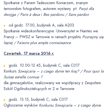
Spotkanie z Panem Tadeuszem Koniarzem, znanym
tarnowskim fotografem, autorem wystawy pt.
Paryż dla
dwojga / Paris à deux
i
Bez pardonu / Sans pardon
od godz. 17.00, budynek A, sala A203
Spotkanie wideokonferencyjne: Uniwersytet w Nantes we
Francji – PWSZ w Tarnowie w ramach projektu
Poznajmy się
lepiej / Faisons plus ample connaissance
Czwartek, 17 marca 2016 r.
godz. 10.00-12.45, budynek C, sala C017
Konkurs
Szwajcaria – z czego słynie ten kraj? / Pour quoi la
Suisse est-elle connue ?
dla gimnazjalistów, realizowany we współpracy z Zespołem
Szkół Ogólnokształcących nr 2 w Tarnowie
godz. 13.15, budynek C, sala C017
Ogłoszenie wyników
Konkursu Szwajcaria – z czego słynie