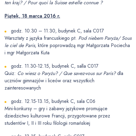
ten kraj? / Pour quoi la Suisse est-elle connue ?
Piątek, 18 marca 2016 r.
godz. 10.30 – 11.30, budynek C, sala C017
Warsztaty z języka francuskiego pt.
Pod niebem Paryża/ Sous
le ciel de Paris
, które poprowadzą mgr Małgorzata Pociecha
i mgr Małgorzata Kuta
godz. 11.30-12.15, budynek C, salla C017
Quiz:
Co wiesz o Paryżu? / Que savez-vous sur Paris?
dla
uczniów gimnazjów i liceów oraz wszystkich
zainteresowanych
godz. 12.15-13.15, budynek C, sala C06
Mini-konkursy – gry i zabawy językowe promujące
dziedzictwo kulturowe Francji, przygotowane przez
studentów I, II i III roku filologii romańskiej