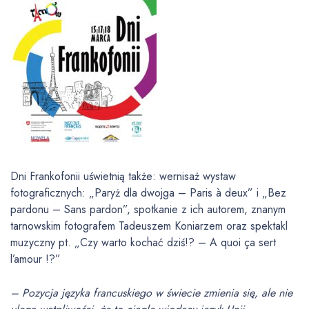
a
c
z
p
l
i
k
ó
w
d
ź
Dni Frankofonii uświetnią także: wernisaż wystaw
w
fotograficznych: „Paryż dla dwojga – Paris à deux” i „Bez
i
pardonu – Sans pardon”, spotkanie z ich autorem, znanym
ę
tarnowskim fotografem Tadeuszem Koniarzem oraz spektakl
k
muzyczny pt. „Czy warto kochać dziś!? – A quoi ça sert
o
l’amour !?”
w
y
– Pozycja języka francuskiego w świecie zmienia się, ale nie
c