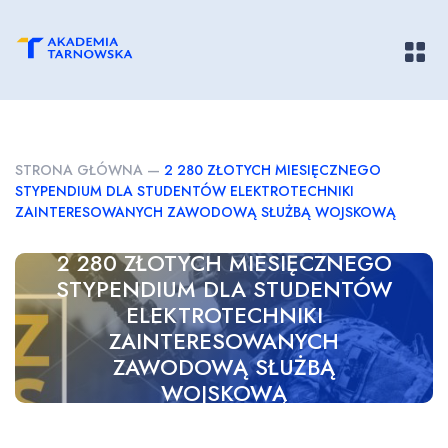
Pokaż/
STRONA GŁÓWNA
—
2 280 ZŁOTYCH MIESIĘCZNEGO
STYPENDIUM DLA STUDENTÓW ELEKTROTECHNIKI
ZAINTERESOWANYCH ZAWODOWĄ SŁUŻBĄ WOJSKOWĄ
2 280 ZŁOTYCH MIESIĘCZNEGO
STYPENDIUM DLA STUDENTÓW
ELEKTROTECHNIKI
ZAINTERESOWANYCH
ZAWODOWĄ SŁUŻBĄ
WOJSKOWĄ