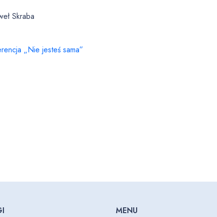
aweł Skraba
rencja „Nie jesteś sama”
I
MENU