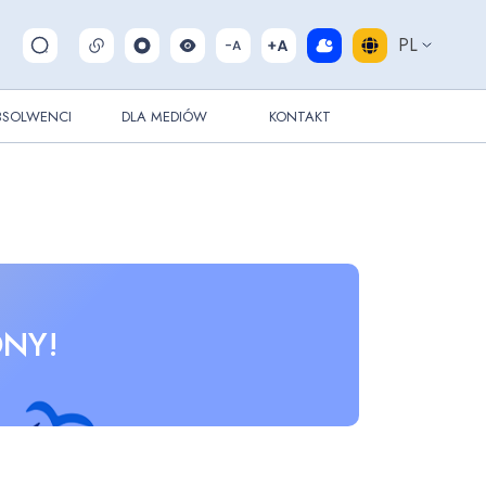
PL
Pokaż/ukryj wyszukiwarkę
BSOLWENCI
DLA MEDIÓW
KONTAKT
NY!