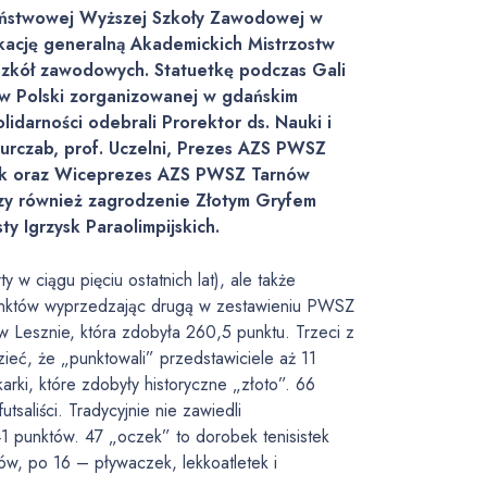
aństwowej Wyższej Szkoły Zawodowej w
ikację generalną Akademickich Mistrzostw
szkół zawodowych. Statuetkę podczas Gali
w Polski zorganizowanej w gdańskim
idarności odebrali Prorektor ds. Nauki i
Kurczab, prof. Uczelni, Prezes AZS PWSZ
k oraz Wiceprezes AZS PWSZ Tarnów
zy również zagrodzenie Złotym Gryfem
ty Igrzysk Paraolimpijskich.
 w ciągu pięciu ostatnich lat), ale także
punktów wyprzedzając drugą w zestawieniu PWSZ
Lesznie, która zdobyła 260,5 punktu. Trzeci z
zieć, że „punktowali” przedstawiciele aż 11
rki, które zdobyły historyczne „złoto”. 66
tsaliści. Tradycyjnie nie zawiedli
1 punktów. 47 „oczek” to dorobek tenisistek
w, po 16 – pływaczek, lekkoatletek i