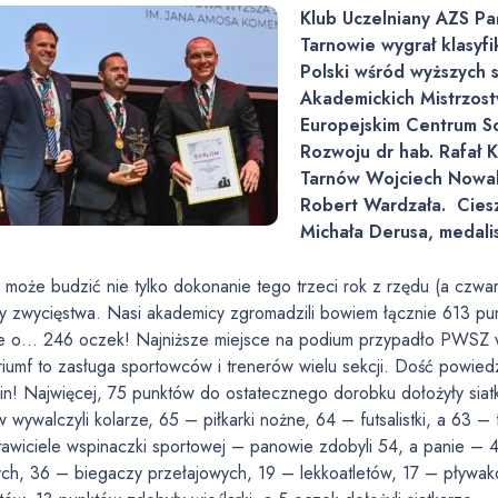
Klub Uczelniany AZS P
Tarnowie wygrał klasyf
Polski wśród wyższych 
Akademickich Mistrzost
Europejskim Centrum Sol
Rozwoju dr hab. Rafał 
Tarnów Wojciech Nowa
Robert Wardzała. Cies
Michała Derusa, medalis
może budzić nie tylko dokonanie tego trzeci rok z rzędu (a czwarty
ry zwycięstwa. Nasi akademicy zgromadzili bowiem łącznie 613 
e o… 246 oczek! Najniższe miejsce na podium przypadło PWSZ w 
riumf to zasługa sportowców i trenerów wielu sekcji. Dość powied
in! Najwięcej, 75 punktów do ostatecznego dorobku dołożyły siatka
 wywalczyli kolarze, 65 – piłkarki nożne, 64 – futsalistki, a 63 – fu
awiciele wspinaczki sportowej – panowie zdobyli 54, a panie – 4
ch, 36 – biegaczy przełajowych, 19 – lekkoatletów, 17 – pływakó