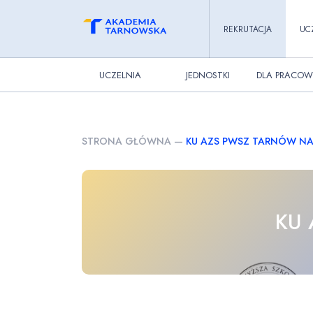
REKRUTACJA
UC
UCZELNIA
JEDNOSTKI
DLA PRACOW
STRONA GŁÓWNA
—
KU AZS PWSZ TARNÓW N
KU