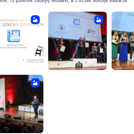
tów, 13 punktów zdobyły wioślarki, a 5 oczek dołożyli siatkarze.