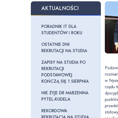
AKTUALNOŚCI
PORADNIK IT DLA
STUDENTÓW I ROKU
OSTATNIE DNI
REKRUTACJI NA STUDIA
ZAPISY NA STUDIA PO
Podziw 
REKRUTACJI
rozmia
PODSTAWOWEJ
w Nysi
KOŃCZĄ SIĘ 1 SIERPNIA
rzędu t
NIE ŻYJE DR MARZENNA
dyscypl
PYTEL-KUDELA
punktów
przedst
REKORDOWA
stołowy
REKRUTACJA NA STUDIA