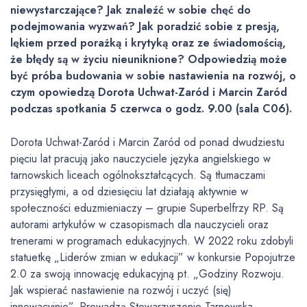
niewystarczające? Jak znaleźć w sobie chęć do
podejmowania wyzwań? Jak poradzić sobie z presją,
lękiem przed porażką i krytyką oraz ze świadomością,
że błędy są w życiu nieuniknione?
Odpowiedzią może
być próba budowania w sobie nastawienia na rozwój, o
czym opowiedzą Dorota Uchwat-Zaród i Marcin Zaród
podczas spotkania 5 czerwca o godz. 9.00 (sala C06).
Dorota Uchwat-Zaród i Marcin Zaród od ponad dwudziestu
pięciu lat pracują jako nauczyciele języka angielskiego w
tarnowskich liceach ogólnokształcących. Są tłumaczami
przysięgłymi, a od dziesięciu lat działają aktywnie w
społeczności eduzmieniaczy – grupie Superbelfrzy RP. Są
autorami artykułów w czasopismach dla nauczycieli oraz
trenerami w programach edukacyjnych. W 2022 roku zdobyli
statuetkę „Liderów zmian w edukacji” w konkursie Popojutrze
2.0 za swoją innowację edukacyjną pt. „Godziny Rozwoju.
Jak wspierać nastawienie na rozwój i uczyć (się)
innowacyjnie”. Prowadzą Stowarzyszenie Tarnowska