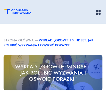
Pokaż/
STRONA GŁÓWNA
—
WYKŁAD „GROWTH MINDSET. JAK
POLUBIĆ WYZWANIA I OSWOIĆ PORAŻKI”
WYKŁAD „GROWTH MINDSET.
JAK POLUBIĆ WYZWANIA I
OSWOIĆ PORAŻKI”