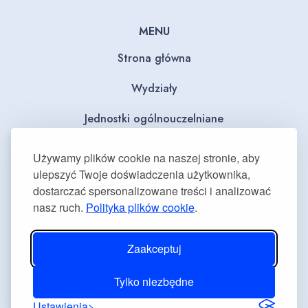
MENU
Strona główna
Wydziały
Jednostki ogólnouczelniane
BIP
Używamy plików cookie na naszej stronie, aby
ulepszyć Twoje doświadczenia użytkownika,
Dla mediów
dostarczać spersonalizowane treści i analizować
nasz ruch.
Polityka plików cookie
.
Deklaracja dostępności
Plan równości płci
Zaakceptuj
Tylko niezbędne
Ustawienia