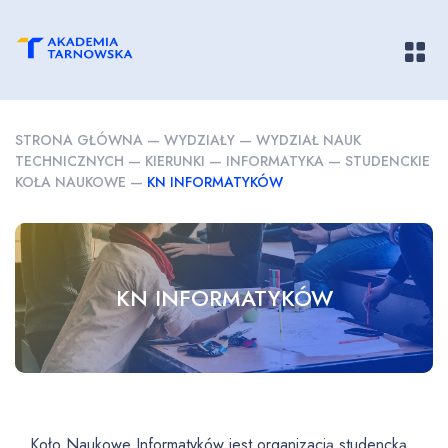
Pokaż/
STRONA GŁÓWNA
—
WYDZIAŁY
—
WYDZIAŁ NAUK
TECHNICZNYCH
—
KIERUNKI
—
INFORMATYKA
—
STUDENCKIE
KOŁA NAUKOWE
—
KN INFORMATYKÓW
KN INFORMATYKÓW
Koło Naukowe Informatyków jest organizacją studencką