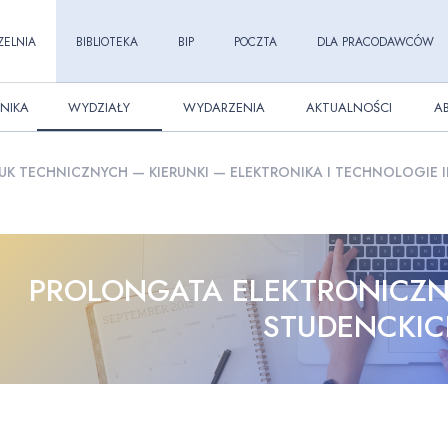
ZELNIA
BIBLIOTEKA
BIP
POCZTA
DLA PRACODAWCÓW
NIKA
WYDZIAŁY
WYDARZENIA
AKTUALNOŚCI
A
UK TECHNICZNYCH
—
KIERUNKI
—
ELEKTRONIKA I TECHNOLOGIE 
PROLONGATA ELEKTRONICZN
STUDENCKI