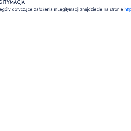
GITYMACJA
egóły dotyczące założenia mLegitymacji znajdziecie na stronie
htt