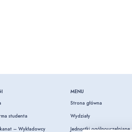
I
MENU
a
Strona główna
orma studenta
Wydziały
ekanat – Wykładowcy
Jednostki ogólnouczelniane