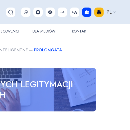
PL
Pokaż/ukryj wyszukiwarkę
BSOLWENCI
DLA MEDIÓW
KONTAKT
INTELIGENTNE
—
PROLONGATA
YCH LEGITYMACJI
CH