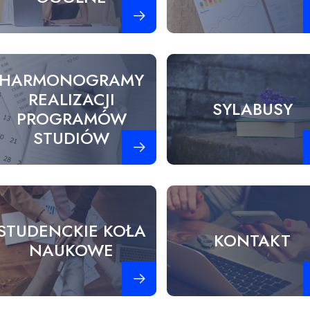
Zobacz więcej
Z
HARMONOGRAMY
REALIZACJI
SYLABUSY
PROGRAMÓW
STUDIÓW
Zobacz więcej
Z
STUDENCKIE KOŁA
KONTAKT
NAUKOWE
Zobacz więcej
Z