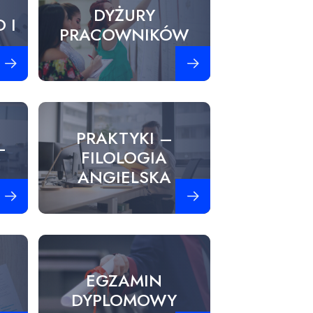
DYŻURY
 I
PRACOWNIKÓW
obacz więcej
Zobacz więcej
PRAKTYKI –
–
FILOLOGIA
ANGIELSKA
obacz więcej
Zobacz więcej
EGZAMIN
DYPLOMOWY