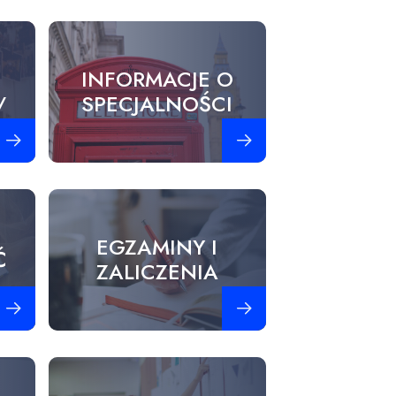
INFORMACJE O
/
SPECJALNOŚCI
obacz więcej
Zobacz więcej
EGZAMINY I
Ć
ZALICZENIA
obacz więcej
Zobacz więcej