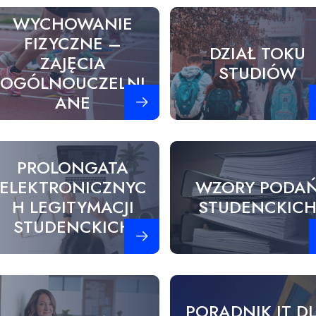
WYCHOWANIE
FIZYCZNE –
DZIAŁ TOKU
ZAJĘCIA
STUDIÓW
OGÓLNOUCZELNI
Zobacz więcej
Z
ANE
PROLONGATA
ELEKTRONICZNYC
WZORY PODA
H LEGITYMACJI
STUDENCKIC
STUDENCKICH
Zobacz więcej
Z
PORADNIK IT D