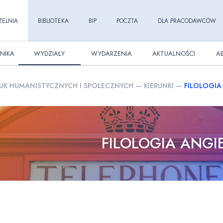
ZELNIA
BIBLIOTEKA
BIP
POCZTA
DLA PRACODAWCÓW
NIKA
WYDZIAŁY
WYDARZENIA
AKTUALNOŚCI
A
UK HUMANISTYCZNYCH I SPOŁECZNYCH
—
KIERUNKI
—
FILOLOGIA
FILOLOGIA ANGI