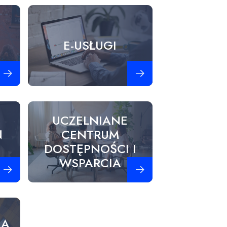
E-USŁUGI
obacz więcej
Zobacz więcej
UCZELNIANE
Ń
CENTRUM
H
DOSTĘPNOŚCI I
WSPARCIA
obacz więcej
Zobacz więcej
LA