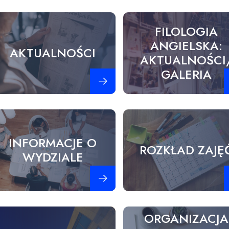
FILOLOGIA
ANGIELSKA:
AKTUALNOŚCI
AKTUALNOŚCI
GALERIA
Zobacz więcej
Z
INFORMACJE O
ROZKŁAD ZAJĘ
WYDZIALE
Zobacz więcej
Z
ORGANIZACJA