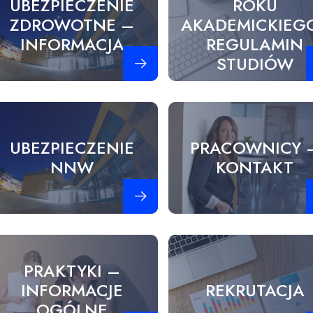
UBEZPIECZENIE
ROKU
ZDROWOTNE –
AKADEMICKIEGO
INFORMACJA
REGULAMIN
Zobacz więcej
Z
STUDIÓW
UBEZPIECZENIE
PRACOWNICY 
NNW
KONTAKT
Zobacz więcej
Z
PRAKTYKI –
INFORMACJE
REKRUTACJA
OGÓLNE