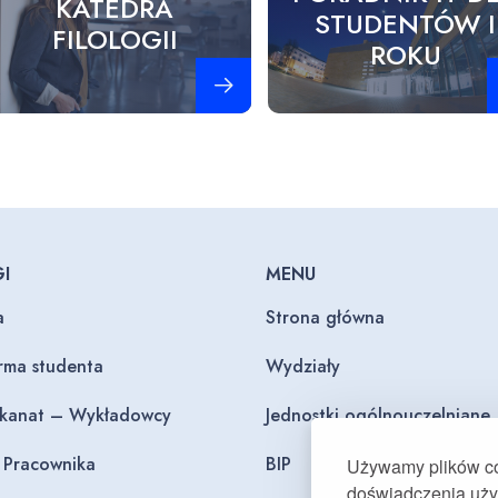
KATEDRA
STUDENTÓW I
FILOLOGII
ROKU
Zobacz więcej
Z
I
MENU
a
Strona główna
orma studenta
Wydziały
ekanat – Wykładowcy
Jednostki ogólnouczelniane
l Pracownika
BIP
Używamy plików coo
doświadczenia użyt