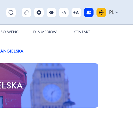
PL
Pokaż/ukryj wyszukiwarkę
BSOLWENCI
DLA MEDIÓW
KONTAKT
 ANGIELSKA
ELSKA