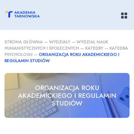
Pokaż/
STRONA GŁÓWNA
—
WYDZIAŁY
—
WYDZIAŁ NAUK
HUMANISTYCZNYCH I SPOŁECZNYCH
—
KATEDRY
—
KATEDRA
PSYCHOLOGII
—
ORGANIZACJA ROKU AKADEMICKIEGO I
REGULAMIN STUDIÓW
ORGANIZACJA ROKU
AKADEMICKIEGO I REGULAMIN
STUDIÓW