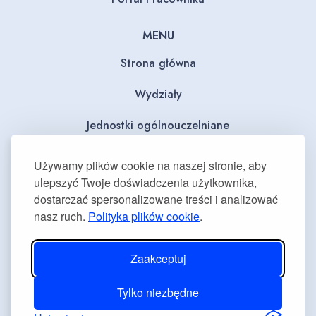
MENU
Strona główna
Wydziały
Jednostki ogólnouczelniane
BIP
Używamy plików cookie na naszej stronie, aby
ulepszyć Twoje doświadczenia użytkownika,
Dla mediów
dostarczać spersonalizowane treści i analizować
nasz ruch.
Polityka plików cookie
.
Deklaracja dostępności
Plan równości płci
Zaakceptuj
Tylko niezbędne