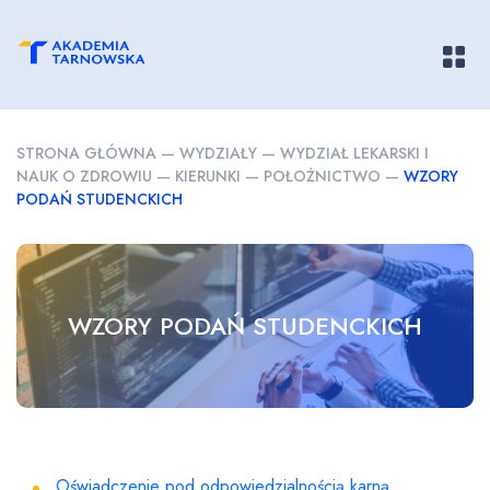
Pokaż/
STRONA GŁÓWNA
—
WYDZIAŁY
—
WYDZIAŁ LEKARSKI I
NAUK O ZDROWIU
—
KIERUNKI
—
POŁOŻNICTWO
—
WZORY
PODAŃ STUDENCKICH
WZORY PODAŃ STUDENCKICH
Oświadczenie pod odpowiedzialnością karną