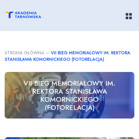
Pokaż/
STRONA GŁÓWNA
—
VII BIEG MEMORIAŁOWY IM. REKTORA
STANISŁAWA KOMORNICKIEGO (FOTORELACJA)
VII BIEG MEMORIAŁOWY IM.
REKTORA STANISŁAWA
KOMORNICKIEGO
(FOTORELACJA)