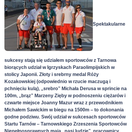
Spektakularne
sukcesy stają się udziałem sportowców z Tarnowa
biorących udział w Igrzyskach Paraolimpijskich w
stolicy Japonii. Złoty i srebrny medal Róży
Kozakowskiej (odpowiednio w rzucie maczugą i
pchnięciu kulą), „srebro” Michała Derusa w sprincie na
100m, „brąz” Marzeny Zięby w podnoszeniu ciężarów i
czwarte miejsce Joanny Mazur wraz z przewodnikiem
Michałem Sawickim w biegu na 1500m – to dokonania
godne podziwu. Swój udział w sukcesach sportowców
Startu Tarnów – Tarnowskiego Zrzeszenia Sportowców
Niepełnosprawnych mają „nasi ludzie”, pracownicy