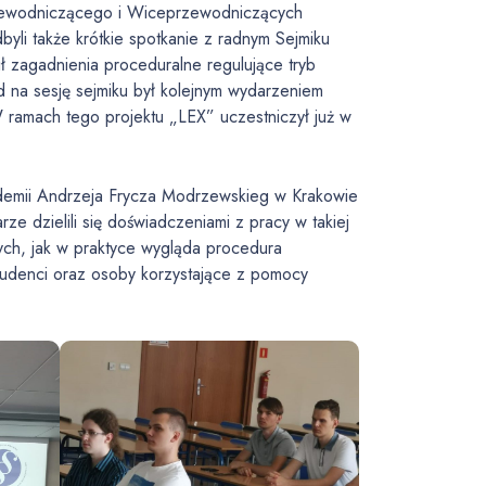
. Przewodniczącego i Wiceprzewodniczących
li także krótkie spotkanie z radnym Sejmiku
 zagadnienia proceduralne regulujące tryb
 na sesję sejmiku był kolejnym wydarzeniem
ramach tego projektu „LEX” uczestniczył już w
ademii Andrzeja Frycza Modrzewskieg w Krakowie
e dzielili się doświadczeniami z pracy w takiej
nych, jak w praktyce wygląda procedura
 studenci oraz osoby korzystające z pomocy