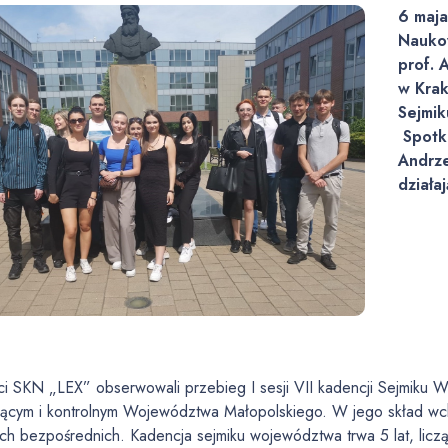
6 maja
Nauko
prof. 
w Krako
Sejmi
Spotka
Andrze
działa
ci SKN „LEX” obserwowali przebieg I sesji VII kadencji Sejmiku 
iącym i kontrolnym Województwa Małopolskiego. W jego skład wch
ch bezpośrednich. Kadencja sejmiku województwa trwa 5 lat, licz