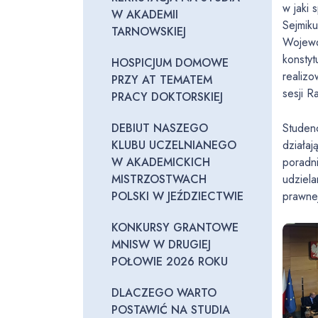
w jaki 
W AKADEMII
Sejmik
TARNOWSKIEJ
Wojewó
konsty
HOSPICJUM DOMOWE
realiz
PRZY AT TEMATEM
sesji R
PRACY DOKTORSKIEJ
Studen
DEBIUT NASZEGO
działaj
KLUBU UCZELNIANEGO
poradni
W AKADEMICKICH
udziela
MISTRZOSTWACH
prawne
POLSKI W JEŹDZIECTWIE
KONKURSY GRANTOWE
MNISW W DRUGIEJ
POŁOWIE 2026 ROKU
DLACZEGO WARTO
POSTAWIĆ NA STUDIA