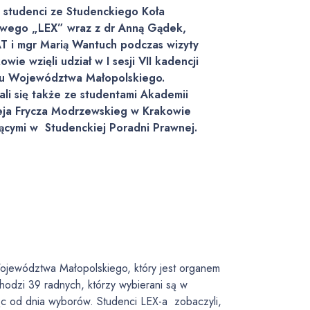
 studenci ze Studenckiego Koła
wego „LEX” wraz z dr Anną Gądek,
AT i mgr Marią Wantuch podczas wizyty
wie wzięli udział w I sesji VII kadencji
ku Województwa Małopolskiego.
li się także ze studentami Akademii
ja Frycza Modrzewskieg w Krakowie
jącymi w Studenckiej Poradni Prawnej.
Województwa Małopolskiego, który jest organem
odzi 39 radnych, którzy wybierani są w
ąc od dnia wyborów. Studenci LEX-a zobaczyli,