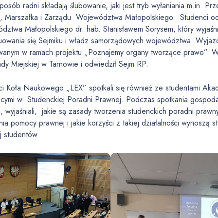
sposób radni składają ślubowanie, jaki jest tryb wyłaniania m.in
u, Marszałka i Zarządu Województwa Małopolskiego. Studenci odby
dztwa Małopolskiego dr. hab. Stanisławem Sorysem, który wyjaśnił
tuowania się Sejmiku i władz samorządowych województwa. Wyjazd
owanym w ramach projektu „Poznajemy organy tworzące prawo”. W 
ady Miejskiej w Tarnowie i odwiedził Sejm RP.
ci Koła Naukowego „LEX” spotkali się również ze studentami Ak
ącymi w Studenckiej Poradni Prawnej. Podczas spotkania gospodarz
, wyjaśniali, jakie są zasady tworzenia studenckich poradni praw
nia pomocy prawnej i jakie korzyści z takiej działalności wynoszą
j studentów.