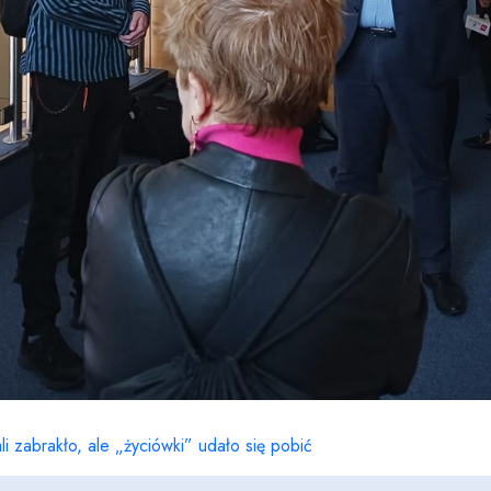
i zabrakło, ale „życiówki” udało się pobić