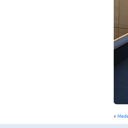
«
Medal