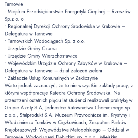
Tarnowie
• Miejskim Przedsiębiorstwie Energetyki Cieplnej – Rzeszów
Sp.z o. o.
• Regionalnej Dyrekcji Ochrony Środowiska w Krakowie –
Delegatura w Tarnowie
• Tarnowskich Wodociągach Sp. z o.o.
• Urzędzie Gminy Czarna
• Urzędzie Gminy Wierzchosławice
• Wojewódzkim Urzędzie Ochrony Zabytków w Krakowie –
Delegatura w Tarnowie – dział założeń zieleni
• Zakładzie Usług Komunalnych w Zakliczynie
Warto jednak zaznaczyć, że to nie wszystkie zakłady pracy, z
którymi współpracuje Katedra Ochrony Środowiska. Na
przestrzeni ostatnich pięciu lat studenci realizowali praktykę w
Grupie Azoty S.A, Jednostce Ratownictwa Chemicznego sp.
z o.o., Stalprodukt S.A. Muzeum Przyrodnicze im. Krystyny i
Włodzimierza Tomków w Ciężkowicach, Zespołem Parków
Krajobrazowych Województwa Małopolskiego – Oddział w
Tarnowie, Wodociągami Dębickimi sp. z o.o , Miejskim