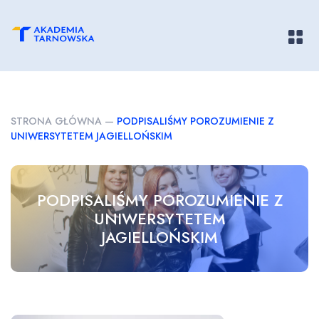
Pokaż/
STRONA GŁÓWNA
—
PODPISALIŚMY POROZUMIENIE Z
UNIWERSYTETEM JAGIELLOŃSKIM
PODPISALIŚMY POROZUMIENIE Z
UNIWERSYTETEM
JAGIELLOŃSKIM