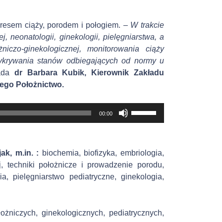
kresem ciąży, porodem i połogiem.
–
W trakcie
, neonatologii, ginekologii, pielęgniarstwa,
a
ożniczo-ginekologicznej, monitorowania ciąży
wykrywania stanów odbiegających od normy u
ada
dr Barbara Kubik, Kierownik Zakładu
cego
Położnictw
o
.
U
00:00
ż
y
w
ak, m.in. :
b
iochemia, biofizyka, embriologia,
a
j, techniki położnicze i prowadzenie porodu,
j
, pielęgniarstwo pediatryczne, ginekologia,
s
t
r
ożniczych, ginekologicznych, pediatrycznych,
z