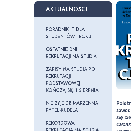
AKTUALNOŚCI
PORADNIK IT DLA
STUDENTÓW I ROKU
OSTATNIE DNI
REKRUTACJI NA STUDIA
ZAPISY NA STUDIA PO
REKRUTACJI
PODSTAWOWEJ
KOŃCZĄ SIĘ 1 SIERPNIA
NIE ŻYJE DR MARZENNA
Położn
PYTEL-KUDELA
zawodo
się ci
REKORDOWA
człon
REKRUTACJA NA STUDIA