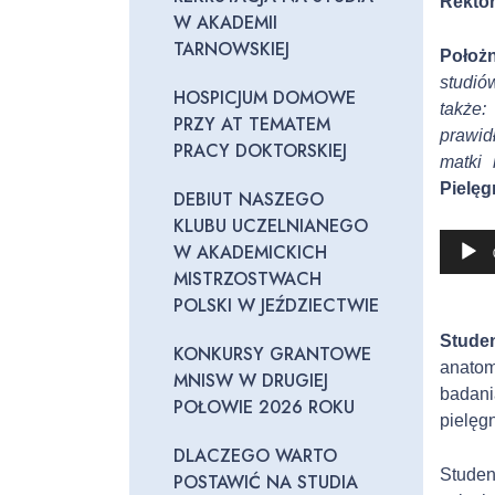
Rektor
W AKADEMII
TARNOWSKIEJ
Położ
studió
HOSPICJUM DOMOWE
także
PRZY AT TEMATEM
prawid
PRACY DOKTORSKIEJ
matki 
Pielęg
DEBIUT NASZEGO
KLUBU UCZELNIANEGO
O
W AKADEMICKICH
d
MISTRZOSTWACH
t
POLSKI W JEŹDZIECTWIE
w
Studen
a
KONKURSY GRANTOWE
anatom
r
MNISW W DRUGIEJ
badani
z
POŁOWIE 2026 ROKU
pielęg
a
c
DLACZEGO WARTO
Studen
z
POSTAWIĆ NA STUDIA