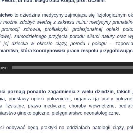
 PWSZ, dr hab. Małgorzata Kołpa, prof. Uczelni.
nictwo
to dziedzina medycyny zajmująca się fizjologicznym o
w można zdobyć wiedzę z zakresu m.in.:
medycyny prenatalnej
:
promocji zdrowia, profilaktyki, profesjonalnej opieki poł
łowej, samodzielnego przyjęcia porodu siłami natury oraz 
i jej dziecka w okresie ciąży, porodu i połogu –
zapowi
niarstwa, która
koordynowała prace zespołu przygotowują
00:00
ci poznają ponadto zagadnienia z wielu dziedzin, takich j
ia, podstawy opieki położniczej, organizacja pracy położne
a fizykalne, prawo medyczne, choroby wewnętrzne, pediatria
niarstwo ginekologiczne, pielęgniarstwo neonatologiczne.
ci odbywać będą praktyki na oddziałach patologii ciąży, poł