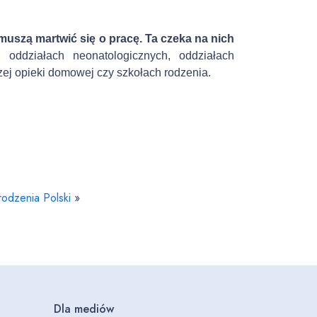
a
ł
muszą martwić się o pracę. Ta czeka na nich
e
, oddziałach neonatologicznych, oddziałach
k
czej opieki domowej
czy
szkołach rodzenia.
d
o
g
ó
r
y
/
d
odzenia Polski
»
o
d
o
ł
u
a
Dla mediów
b