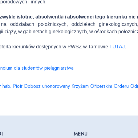
 porodowych i innych.
zwykle istotne, a
bsolwen
tki i absolwenc
i
tego
kierunku
nie 
:
na oddziałach położniczych, oddziałach ginekologicznych
gii ciąży, w gabinetach ginekologicznych, w ośrodkach położni
oferta kierunków dostępnych w PWSZ w Tarnowie
TUTAJ
.
ndium dla studentów pielęgniarstwa
dr hab. Piotr Dobosz uhonorowany Krzyżem Oficerskim Orderu Odr
I
MENU