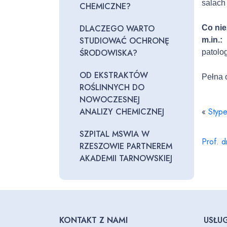
salach
p
CHEMICZNE?
l
DLACZEGO WARTO
Co nie
i
STUDIOWAĆ OCHRONĘ
m.in.
k
ŚRODOWISKA?
patolo
ó
w
OD EKSTRAKTÓW
d
Pełna 
ROŚLINNYCH DO
ź
NOWOCZESNEJ
w
ANALIZY CHEMICZNEJ
«
Stype
i
ę
SZPITAL MSWIA W
k
Prof. 
RZESZOWIE PARTNEREM
o
AKADEMII TARNOWSKIEJ
w
y
c
h
KONTAKT Z NAMI
USŁUG