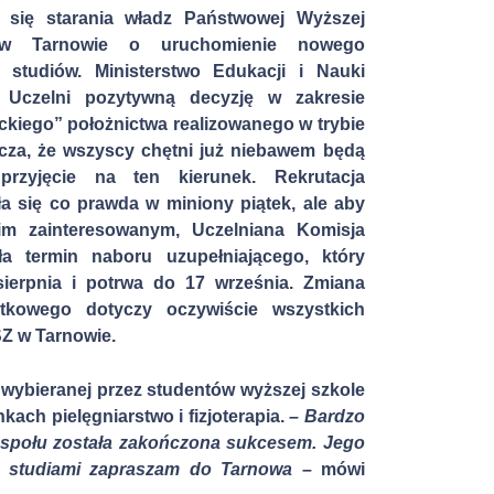
 się starania władz Państwowej Wyższej
w Tarnowie o uruchomienie nowego
studiów. Ministerstwo Edukacji i Nauki
 Uczelni
pozytywną decyzję w zakresie
ackiego” położnictwa
realizowanego w trybie
cza, że wszyscy chętni
już niebawem
będą
przyjęcie na ten kierunek. Rekrutacja
ła się
co prawda
w miniony piątek
, ale aby
kim zainteresowanym, Uczelniana Komisja
ła termin naboru uzupełniającego, który
sierpnia i potrwa do 17 września. Zmiana
atkowego
dotyczy
oczywiście
wszystkich
SZ w Tarnowie.
 wybieranej przez studentów wyższej szkole
kach pielęgniarstwo i fizjoterapia.
– Bardzo
zespołu została zakończona sukcesem. Jego
ch studiami zapraszam do Tarnowa –
mówi