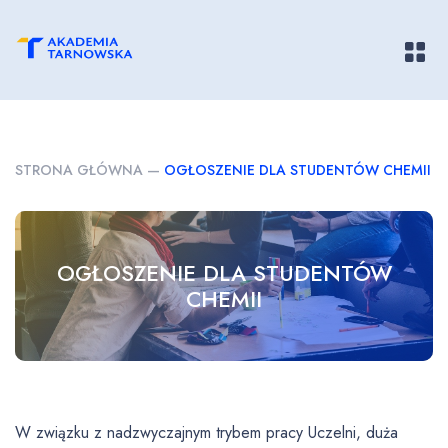
Pokaż/
STRONA GŁÓWNA
—
OGŁOSZENIE DLA STUDENTÓW CHEMII
OGŁOSZENIE DLA STUDENTÓW
CHEMII
W związku z nadzwyczajnym trybem pracy Uczelni, duża