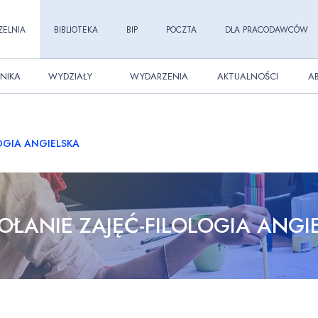
ZELNIA
BIBLIOTEKA
BIP
POCZTA
DLA PRACODAWCÓW
NIKA
WYDZIAŁY
WYDARZENIA
AKTUALNOŚCI
A
OGIA ANGIELSKA
ŁANIE ZAJĘĆ-FILOLOGIA ANGI