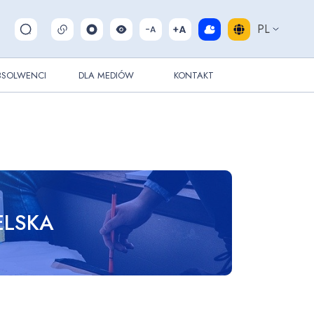
PL
Pokaż/ukryj wyszukiwarkę
BSOLWENCI
DLA MEDIÓW
KONTAKT
ELSKA