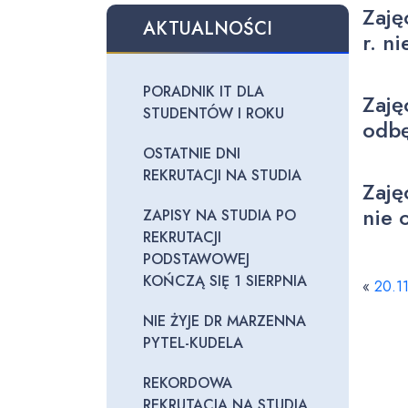
Zaję
AKTUALNOŚCI
r. n
PORADNIK IT DLA
Zaję
STUDENTÓW I ROKU
odbę
OSTATNIE DNI
REKRUTACJI NA STUDIA
Zaję
nie 
ZAPISY NA STUDIA PO
REKRUTACJI
PODSTAWOWEJ
KOŃCZĄ SIĘ 1 SIERPNIA
«
20.11
NIE ŻYJE DR MARZENNA
PYTEL-KUDELA
REKORDOWA
REKRUTACJA NA STUDIA