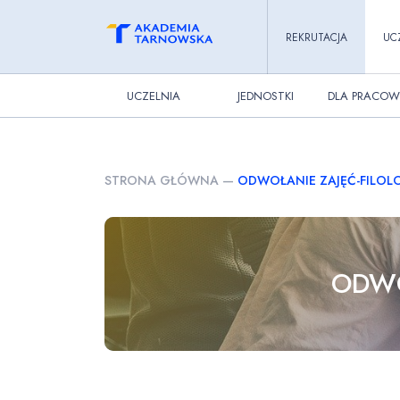
REKRUTACJA
UC
UCZELNIA
JEDNOSTKI
DLA PRACOW
STRONA GŁÓWNA
—
ODWOŁANIE ZAJĘĆ-FILOL
ODWO