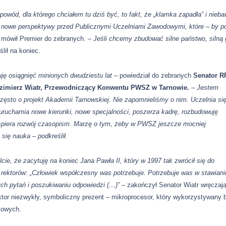
 powód, dla którego chciałem tu dziś być, to fakt, że „klamka zapadła” i nie
 nowe perspektywy przed Publicznymi Uczelniami Zawodowymi, które – by po
–
mówił Premier do zebranych.
– Jeśli chcemy zbudować silne państwo, silną
ślił na koniec.
uję osiągnięć minionych dwudziestu lat
–
powiedział do zebranych
Senator R
azimierz Wiatr, Przewodniczący Konwentu PWSZ w Tarnowie.
– Jestem
zęsto o projekt Akademii Tarnowskiej. Nie zapomnieliśmy o nim. Uczelnia si
 uruchamia nowe kierunki, nowe specjalności, poszerza kadrę, rozbudowuję
spiera rozwój czasopism.
Marzę o tym, żeby w PWSZ jeszcze mocniej
a się nauka – podkreślił.
cie, że zacytuję
na koniec
Jana Pawła II, który w 1997 tak zwrócił się do
 rektorów: „Człowiek współczesny was potrzebuje. Potrzebuje was w stawiani
ch pytań i poszukiwaniu odpowiedzi (…)” –
zakończył Senator Wiatr wręczaj
tor niezwykły, symboliczny prezent – mikroprocesor, który wykorzystywany
iowych.