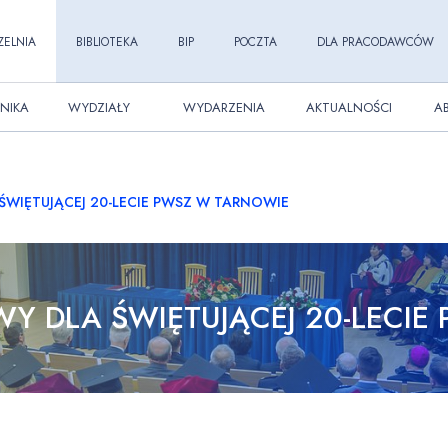
ZELNIA
BIBLIOTEKA
BIP
POCZTA
DLA PRACODAWCÓW
NIKA
WYDZIAŁY
WYDARZENIA
AKTUALNOŚCI
A
WIĘTUJĄCEJ 20-LECIE PWSZ W TARNOWIE
Y DLA ŚWIĘTUJĄCEJ 20-LECIE