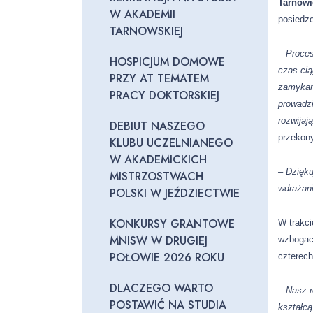
Tarnowi
W AKADEMII
posiedze
TARNOWSKIEJ
–
Proces
HOSPICJUM DOMOWE
czas ci
PRZY AT TEMATEM
zamykamy
PRACY DOKTORSKIEJ
prowadzi
rozwijaj
DEBIUT NASZEGO
przekon
KLUBU UCZELNIANEGO
W AKADEMICKICH
–
Dzięku
MISTRZOSTWACH
wdrażan
POLSKI W JEŹDZIECTWIE
KONKURSY GRANTOWE
W trakci
MNISW W DRUGIEJ
wzbogac
POŁOWIE 2026 ROKU
czterec
DLACZEGO WARTO
– Nasz r
POSTAWIĆ NA STUDIA
kształcą