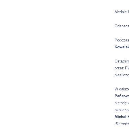
Medale 
Odznacz
Podczas
Kowalsk
Ostatni
przez PW
niezlicz
W dalsze
Państwo
historię
okolicz
Michał 
dla mni