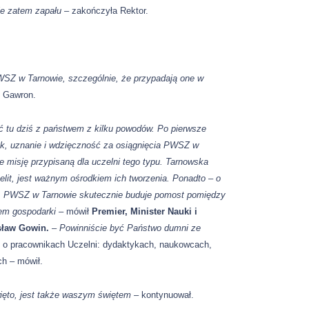
cie zatem zapału –
zakończyła Rektor.
WSZ w Tarnowie, szczególnie, że przypadają one w
f Gawron.
ć tu dziś z państwem z kilku powodów. Po pierwsze
k, uznanie i wdzięczność za osiągnięcia PWSZ w
uje misję przypisaną dla uczelni tego typu. Tarnowska
 elit, jest ważnym ośrodkiem ich tworzenia. Ponadto – o
, PWSZ w Tarnowie skutecznie buduje pomost pomiędzy
em gospodarki –
mówił
Premier, Minister Nauki i
sław Gowin.
– Powinniście być Państwo dumni ze
j o pracownikach Uczelni: dydaktykach, naukowcach,
ch – mówił.
ięto, jest także waszym świętem –
kontynuował.