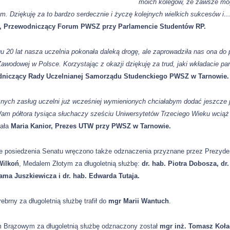
moich kolegów, że zawsze mog
m. Dziękuję za to bardzo serdecznie i życzę kolejnych wielkich sukcesów i
, Przewodniczący Forum PWSZ przy Parlamencie Studentów RP.
u 20 lat nasza uczelnia pokonała daleką drogę, ale zaprowadziła nas ona do
awodowej w Polsce. Korzystając z okazji dziękuję za trud, jaki wkładacie 
niczący Rady Uczelnianej Samorządu Studenckiego PWSZ w Tarnowie.
znych zasług uczelni już wcześniej wymienionych chciałabym dodać jeszcze je
am półtora tysiąca słuchaczy sześciu Uniwersytetów Trzeciego Wieku wciąż
iała
Maria Kanior, Prezes UTW przy PWSZ w Tarnowie.
ie posiedzenia Senatu wręczono także odznaczenia przyznane przez Prezyd
Wilkoń
, Medalem Złotym za długoletnią służbę:
dr. hab. Piotra Dobosza, dr
ama Juszkiewicza i dr. hab. Edwarda Tutaja.
ebrny za długoletnią służbę trafił do
mgr Marii Wantuch
.
 Brązowym za długoletnią służbę odznaczony został
mgr inż. Tomasz Koła