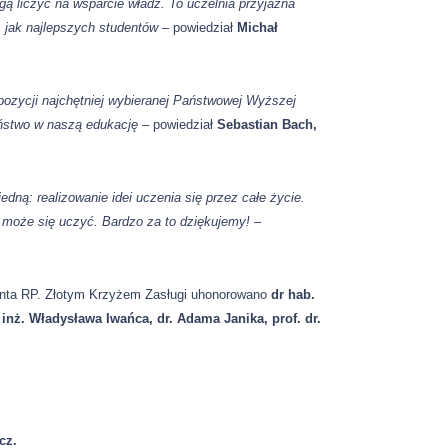
ą liczyć na wsparcie władz. To uczelnia przyjazna
… jak najlepszych studentów
– powiedział
Michał
 pozycji najchętniej wybieranej Państwowej Wyższej
państwo w naszą edukację
– powiedział
Sebastian Bach,
dną: realizowanie idei uczenia się przez całe życie.
 może się uczyć. Bardzo za to dziękujemy! –
enta RP. Złotym Krzyżem Zasługi uhonorowano
dr hab.
. inż. Władysława Iwańca, dr. Adama Janika, prof. dr.
cz.