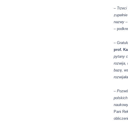
–
Trzeci
zupełnie
nazwy 
–
podkre
–
Gratul
prof. K
pytany c
rozwija,
bazę, w
rozwijał
– Pozwól
polskich
naukowy
Pani Rek
obliczen