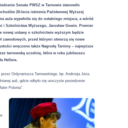
siedzenie Senatu PWSZ w Tarnowie stanowiło
bchodów 20-lecia istnienia Państwowej Wyższej
a aula wypełniła się do ostatniego miejsca, a wśród
uki i Szkolnictwa Wyższego, Jarosław Gowin. Premier
cie nowej ustawy o szkolnictwie wyższym będzie
ół zawodowych, przed którymi otworzą się nowe
ystości wręczono także Nagrodę Tarniny – najwyższe
ez tarnowską uczelnię, która w roku jubileuszu
a Hellera.
 przez Ordynariusza Tarnowskiego, bp. Andrzeja Jeża.
ianej auli, gdzie odbyło się uroczyste posiedzenie
ater Polonia”.
ie