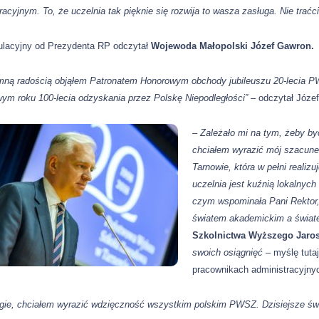
racyjnym. To, że uczelnia tak pięknie się rozwija to wasza zasługa. Nie trać
tulacyjny od Prezydenta RP odczytał
W
ojewoda Małopolski
Józef Gawron
.
mną radością objąłem Patronatem Honorowym obchody jubileuszu 20-lecia P
ym roku 100-lecia odzyskania przez Polskę Niepodległości”
– odczytał Józe
– Zależało mi na tym, żeby by
chciałem wyrazić mój szacune
Tarnowie, która w pełni realiz
uczelnia jest kuźnią lokalnych
czym wspominała Pani Rektor
światem akademickim a świat
Szkolnictwa Wyższego Jaro
swoich osiągnięć –
myślę tuta
pracownikach administracyjny
ugie, chciałem wyrazić wdzięczność wszystkim polskim PWSZ. Dzisiejsze św