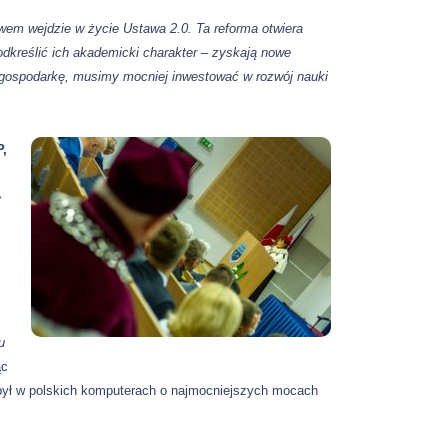
bawem wejdzie w życie Ustawa 2.0. Ta reforma otwiera
dkreślić ich akademicki charakter – zyskają nowe
 gospodarkę, musimy mocniej inwestować w rozwój nauki
P,
ę
u
ąc
 był w polskich komputerach o najmocniejszych mocach