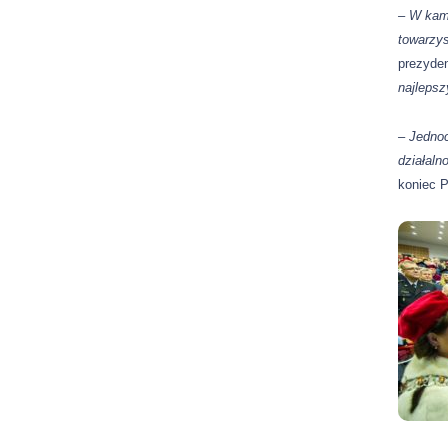
–
W kamp
towarzys
prezyden
najlepsz
– Jednoc
działaln
koniec 