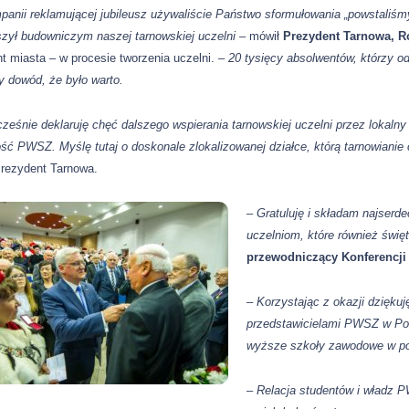
anii reklamującej jubileusz używaliście Państwo sformułowania „powstaliśmy z
zył budowniczym naszej tarnowskiej uczelni –
mówił
Prezydent Tarnowa, R
t miasta – w procesie tworzenia uczelni.
– 20 tysięcy absolwentów, którzy o
y dowód, że było warto.
ześnie deklaruję chęć dalszego wspierania tarnowskiej uczelni przez lokal
ość PWSZ. Myślę tutaj o doskonale zlokalizowanej działce, którą tarnowianie
Prezydent Tarnowa.
– Gratuluję i składam najserd
uczelniom, które również święt
przewodniczący Konferencj
– Korzystając z okazji dziękuj
przedstawicielami PWSZ w Pol
wyższe szkoły zawodowe w po
– Relacja studentów i władz 