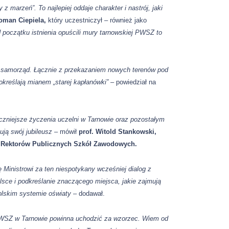
 marzeń”. To najlepiej oddaje charakter i nastrój, jaki
oman Ciepiela,
który uczestniczył – również jako
d początku istnienia opuścili mury tarnowskiej PWSZ to
ny samorząd. Łącznie z przekazaniem nowych terenów pod
 określają mianem „starej kapłanówki” –
powiedział na
eczniejsze życzenia uczelni w Tarnowie oraz pozostałym
ują swój jubileusz
–
mówił
prof. Witold Stankowski,
i Rektorów Publicznych Szkół Zawodowych.
ę Ministrowi za ten niespotykany wcześniej dialog z
sce i podkreślanie znaczącego miejsca, jakie zajmują
lskim systemie oświaty –
dodawał.
PWSZ w Tarnowie powinna uchodzić za wzorzec. Wiem od