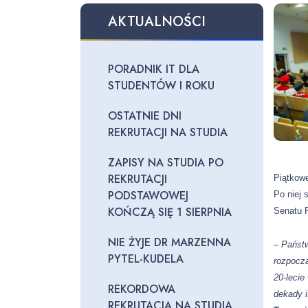
AKTUALNOŚCI
PORADNIK IT DLA
STUDENTÓW I ROKU
OSTATNIE DNI
REKRUTACJI NA STUDIA
ZAPISY NA STUDIA PO
REKRUTACJI
Piątkowe
PODSTAWOWEJ
Po niej 
KOŃCZĄ SIĘ 1 SIERPNIA
Senatu 
NIE ŻYJE DR MARZENNA
– Państ
PYTEL-KUDELA
rozpoczą
20-lecie
REKORDOWA
dekady 
REKRUTACJA NA STUDIA