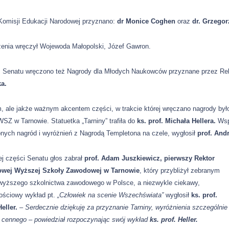
Komisji Edukacji Narodowej przyznano:
dr Monice Coghen
oraz
dr. Grzegor
enia wręczył Wojewoda Małopolski, Józef Gawron.
 Senatu wręczono też Nagrody dla Młodych Naukowców przyznane przez Rek
a.
m, ale jakże ważnym akcentem części, w trakcie której wręczano nagrody b
SZ w Tarnowie. Statuetka „Tarniny” trafiła do
ks. prof. Michała Hellera.
Wspa
onych nagród i wyróżnień z Nagrodą Templetona na czele, wygłosił
prof. And
j części Senatu głos zabrał
prof. Adam Juszkiewicz, pierwszy Rektor
wej Wyższej Szkoły Zawodowej w Tarnowie
, który przybliżył zebranym
 wyższego szkolnictwa zawodowego w Polsce, a niezwykle ciekawy,
nościowy wykład pt.
„Człowiek na scenie Wszechświata”
wygłosił
ks. prof.
Heller.
– Serdecznie dziękuję za przyznanie Tarniny, wyróżnienia szczególnie
e cennego –
powiedział rozpoczynając swój wykład
ks. prof. Heller.