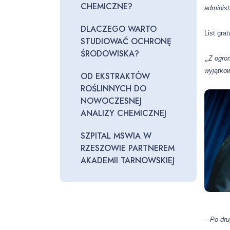
CHEMICZNE?
administ
DLACZEGO WARTO
List gra
STUDIOWAĆ OCHRONĘ
ŚRODOWISKA?
„
Z ogro
wyjątkow
OD EKSTRAKTÓW
ROŚLINNYCH DO
NOWOCZESNEJ
ANALIZY CHEMICZNEJ
SZPITAL MSWIA W
RZESZOWIE PARTNEREM
AKADEMII TARNOWSKIEJ
– Po dr