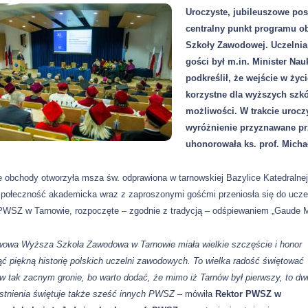
Uroczyste, jubileuszowe po
centralny punkt programu o
Szkoły Zawodowej. Uczelnian
gości był m.in. Minister Na
podkreślił, że wejście w ży
korzystne dla wyższych szk
możliwości. W trakcie urocz
wyróżnienie przyznawane prz
uhonorowała ks. prof. Michał
 obchody otworzyła msza św. odprawiona w tarnowskiej Bazylice Katedralnej
społeczność akademicka wraz z zaproszonymi gośćmi przeniosła się do uczeln
PWSZ w Tarnowie, rozpoczęte – zgodnie z tradycją – odśpiewaniem „Gaude M
wowa Wyższa Szkoła Zawodowa w Tarnowie miała wielkie szczęście i honor
ć piękną historię polskich uczelni zawodowych. To wielka radość świętować
 w tak zacnym gronie, bo warto dodać, że mimo iż Tarnów był pierwszy, to dw
istnienia świętuje także sześć innych PWSZ
–
mówiła
Rektor PWSZ w