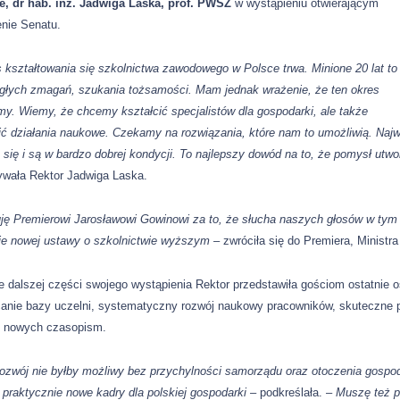
e, dr hab. inż. Jadwiga Laska, prof. PWSZ
w wystąpieniu otwierającym
nie Senatu.
 kształtowania się szkolnictwa zawodowego w Polsce trwa. Minione 20 lat to
ągłych zmagań, szukania tożsamości. Mam jednak wrażenie, że ten okres
. Wiemy, że chcemy kształcić specjalistów dla gospodarki, ale także
ć działania naukowe. Czekamy na rozwiązania, które nam to umożliwią. Najw
ą się i są w bardzo dobrej kondycji. To najlepszy dowód na to, że pomysł ut
ywała Rektor Jadwiga Laska.
ję Premierowi Jarosławowi Gowinowi za to, że słucha naszych głosów w tym 
ie nowej ustawy o szkolnictwie wyższym –
zwróciła się do Premiera, Ministr
e dalszej części swojego wystąpienia Rektor przedstawiła gościom ostatnie os
anie bazy uczelni, systematyczny rozwój naukowy pracowników, skuteczne 
h nowych czasopism.
ozwój nie byłby możliwy bez przychylności samorządu oraz otoczenia gospoda
 praktycznie nowe kadry dla polskiej gospodarki –
podkreślała. –
Muszę też p