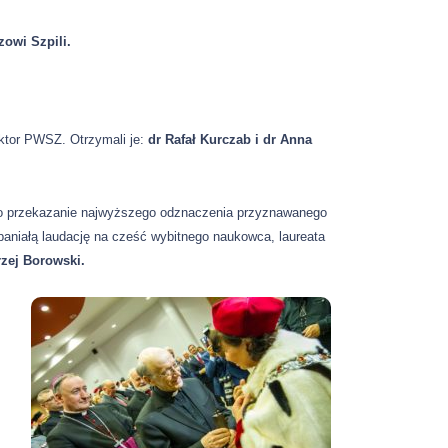
zowi Szpili.
tor PWSZ. Otrzymali je:
dr Rafał Kurczab i dr Anna
yło przekazanie najwyższego odznaczenia przyznawanego
niałą laudację na cześć wybitnego naukowca, laureata
rzej Borowski.