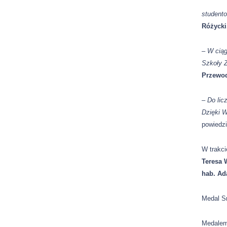
studento
Różycki
– W ciąg
Szkoły Z
Przewod
–
Do lic
Dzięki W
powiedz
W trakc
Teresa 
hab. Ad
Medal Sr
Medalem