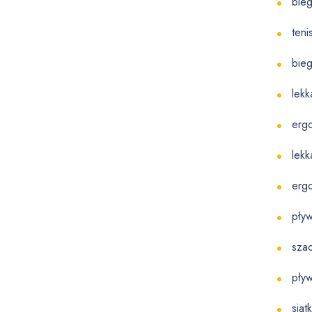
bie
teni
bieg
lekk
ergo
lekk
ergo
pływ
sza
pły
sia