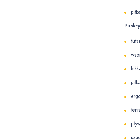
piłk
Punkty
futs
wsp
lekk
piłk
ergo
teni
pły
sza