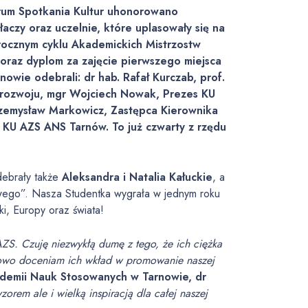
rum Spotkania Kultur uhonorowano
aczy oraz uczelnie, które uplasowały się na
rocznym cyklu Akademickich Mistrzostw
 oraz dyplom za zajęcie pierwszego miejsca
nowie odebrali: dr hab. Rafał Kurczab, prof.
 i rozwoju, mgr Wojciech Nowak, Prezes KU
zemysław Markowicz, Zastępca Kierownika
 KU AZS ANS Tarnów. To już czwarty z rzędu
debrały także
Aleksandra i Natalia Kałuckie
, a
wego”. Nasza Studentka wygrała w jednym roku
i, Europy oraz świata!
ZS. Czuję niezwykłą dumę z tego, że ich ciężka
tkowo doceniam ich wkład w promowanie naszej
demii Nauk Stosowanych w Tarnowie, dr
zorem ale i wielką inspiracją dla całej naszej