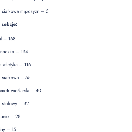
a siatkowa mężczyzn – 5
 sekcje:
al – 168
inaczka – 134
a atletyka – 116
a siatkowa – 55
metr wioślarski – 40
s stołowy – 32
wanie – 28
chy – 15