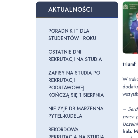
AKTUALNOŚCI
PORADNIK IT DLA
STUDENTÓW I ROKU
OSTATNIE DNI
REKRUTACJI NA STUDIA
triumf
ZAPISY NA STUDIA PO
W trakc
REKRUTACJI
dodatk
PODSTAWOWEJ
wszystk
KOŃCZĄ SIĘ 1 SIERPNIA
NIE ŻYJE DR MARZENNA
– Serd
PYTEL-KUDELA
praca 
Uczeln
REKORDOWA
hab. M
REKRUTACJA NA STUDIA