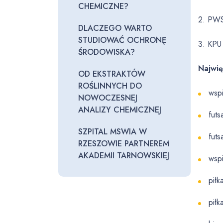
CHEMICZNE?
2. PW
DLACZEGO WARTO
STUDIOWAĆ OCHRONĘ
3. KPU
ŚRODOWISKA?
Najwię
OD EKSTRAKTÓW
ROŚLINNYCH DO
wsp
NOWOCZESNEJ
ANALIZY CHEMICZNEJ
fut
SZPITAL MSWIA W
futs
RZESZOWIE PARTNEREM
AKADEMII TARNOWSKIEJ
wsp
piłk
piłk