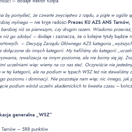
zności
– dodaje Rektor Kołpa.
 by pomyśleć, że czwarte zwycięstwo z rzędu, a piąte w ogóle sp
rdziej mylnego
– nie kryje radości
Prezes KU AZS ANS Tarnów,
 bardziej niż za pierwszym, czy drugim razem. Wiadomo przecież, 
ie niż go zdobyć –
dodaje i zaznacza, że o kolejne tytuły będzie
ortowych.
– Decyzją Zarządu Głównego AZS kategoria „wyższych
e dołączone do innych kategorii. My trafiliśmy do kategorii „ucze
zwania, rywalizacja na innym poziomie, ale nie boimy się jej. Zn
imi uczelniami więc wiemy na co nas stać. Oczywiście nie jesteśmy
 w tej kategorii, ale na podium w typach WSZ też nie stawaliśmy
go poziomu i dominacji. Nie pozostaje nam więc nic innego, jak 
ięcie podium wśród uczelni akademickich to kwestia czasu –
kończ
i
ikacja generalna „WSZ”
 Tarnów – 588 punktów