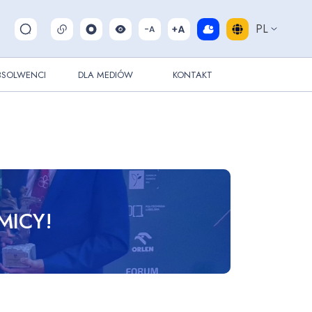
PL
Pokaż/ukryj wyszukiwarkę
BSOLWENCI
DLA MEDIÓW
KONTAKT
MICY!