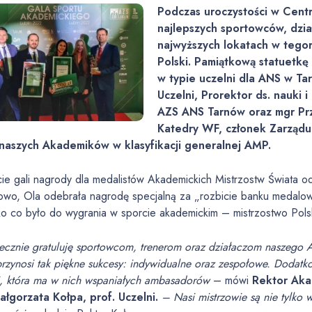
Podczas uroczystości w Cent
najlepszych sportowców, dział
najwyższych lokatach w tego
Polski. Pamiątkową statuetkę
w typie uczelni dla ANS w Tar
Uczelni, Prorektor ds. nauki
AZS ANS Tarnów oraz mgr Pr
Katedry WF, członek Zarządu
 naszych Akademików w klasyfikacji generalnej AMP.
ie gali nagrody dla medalistów Akademickich Mistrzostw Świata o
owo, Ola odebrała nagrodę specjalną za „rozbicie banku medalo
o co było do wygrania w sporcie akademickim – mistrzostwo Polsk
ecznie gratuluję sportowcom, trenerom oraz działaczom naszego A
przynosi tak piękne sukcesy: indywidualne oraz zespołowe. Doda
i, która ma w nich wspaniałych ambasadorów
– mówi
Rektor Aka
ałgorzata Kołpa, prof. Uczelni.
– Nasi mistrzowie są nie tylko w