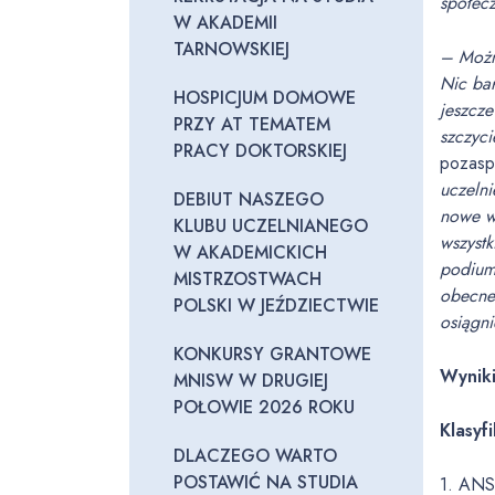
społec
W AKADEMII
TARNOWSKIEJ
– Można
Nic ba
HOSPICJUM DOMOWE
jeszcze
PRZY AT TEMATEM
szczyc
PRACY DOKTORSKIEJ
pozasp
uczelni
DEBIUT NASZEGO
nowe wy
KLUBU UCZELNIANEGO
wszystk
W AKADEMICKICH
podium
MISTRZOSTWACH
obecne
POLSKI W JEŹDZIECTWIE
osiągn
KONKURSY GRANTOWE
Wynik
MNISW W DRUGIEJ
POŁOWIE 2026 ROKU
Klasyf
DLACZEGO WARTO
POSTAWIĆ NA STUDIA
1. ANS