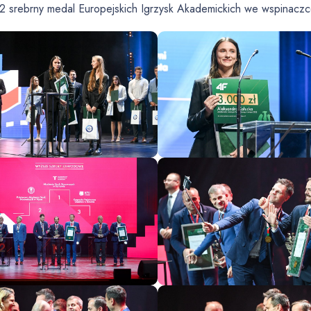
2 srebrny medal Europejskich Igrzysk Akademickich we wspinaczc