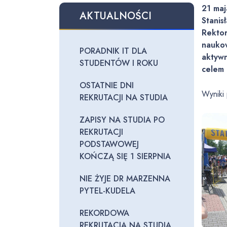
21 maj
AKTUALNOŚCI
Stanis
Rektor
naukow
PORADNIK IT DLA
aktywn
STUDENTÓW I ROKU
celem 
OSTATNIE DNI
Wyniki
REKRUTACJI NA STUDIA
ZAPISY NA STUDIA PO
REKRUTACJI
PODSTAWOWEJ
KOŃCZĄ SIĘ 1 SIERPNIA
NIE ŻYJE DR MARZENNA
PYTEL-KUDELA
REKORDOWA
REKRUTACJA NA STUDIA