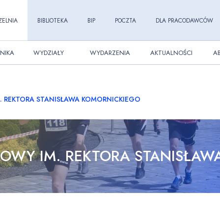
ZELNIA
BIBLIOTEKA
BIP
POCZTA
DLA PRACODAWCÓW
NIKA
WYDZIAŁY
WYDARZENIA
AKTUALNOŚCI
A
M. REKTORA STANISŁAWA KOMORNICKIEGO
ŁOWY IM. REKTORA STANISŁA